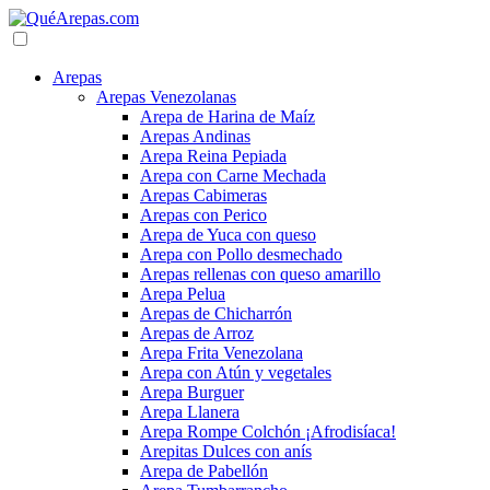
Arepas
Arepas Venezolanas
Arepa de Harina de Maíz
Arepas Andinas
Arepa Reina Pepiada
Arepa con Carne Mechada
Arepas Cabimeras
Arepas con Perico
Arepa de Yuca con queso
Arepa con Pollo desmechado
Arepas rellenas con queso amarillo
Arepa Pelua
Arepas de Chicharrón
Arepas de Arroz
Arepa Frita Venezolana
Arepa con Atún y vegetales
Arepa Burguer
Arepa Llanera
Arepa Rompe Colchón ¡Afrodisíaca!
Arepitas Dulces con anís
Arepa de Pabellón