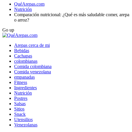
QuéArepas.com
Nutrición
Comparación nutricional: ¿Qué es más saludable comer, arepa
o arroz?
Go up
Arepas cerca de mi
Bebidas
Cachapas
colombianas
Comida colombiana
Comida venezolana
empanadas
Fitness
Ingredientes
Nutrición
Postres
Salsas
Sitios
Snack
Utensilios
Venezolanas