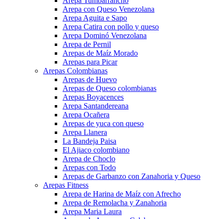
Arepa Tumbarrancho
Arepa con Queso Venezolana
Arepa Aguita e Sapo
Arepa Catira con pollo y queso
Arepa Dominó Venezolana
Arepa de Pernil
Arepas de Maíz Morado
Arepas para Picar
Arepas Colombianas
Arepas de Huevo
Arepas de Queso colombianas
Arepas Boyacences
Arepa Santandereana
Arepa Ocañera
Arepas de yuca con queso
Arepa Llanera
La Bandeja Paisa
El Ajiaco colombiano
Arepa de Choclo
Arepas con Todo
Arepas de Garbanzo con Zanahoria y Queso
Arepas Fitness
Arepa de Harina de Maíz con Afrecho
Arepa de Remolacha y Zanahoria
Arepa Maria Laura