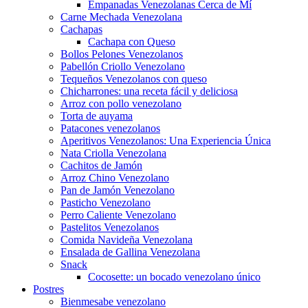
Empanadas Venezolanas Cerca de Mí
Carne Mechada Venezolana
Cachapas
Cachapa con Queso
Bollos Pelones Venezolanos
Pabellón Criollo Venezolano
Tequeños Venezolanos con queso
Chicharrones: una receta fácil y deliciosa
Arroz con pollo venezolano
Torta de auyama
Patacones venezolanos
Aperitivos Venezolanos: Una Experiencia Única
Nata Criolla Venezolana
Cachitos de Jamón
Arroz Chino Venezolano
Pan de Jamón Venezolano
Pasticho Venezolano
Perro Caliente Venezolano
Pastelitos Venezolanos
Comida Navideña Venezolana
Ensalada de Gallina Venezolana
Snack
Cocosette: un bocado venezolano único
Postres
Bienmesabe venezolano