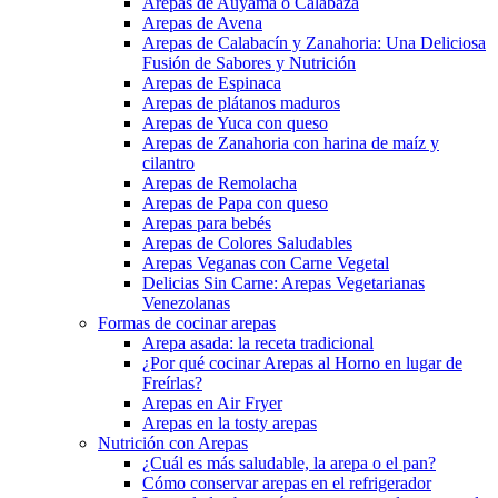
Arepas de Auyama o Calabaza
Arepas de Avena
Arepas de Calabacín y Zanahoria: Una Deliciosa
Fusión de Sabores y Nutrición
Arepas de Espinaca
Arepas de plátanos maduros
Arepas de Yuca con queso
Arepas de Zanahoria con harina de maíz y
cilantro
Arepas de Remolacha
Arepas de Papa con queso
Arepas para bebés
Arepas de Colores Saludables
Arepas Veganas con Carne Vegetal
Delicias Sin Carne: Arepas Vegetarianas
Venezolanas
Formas de cocinar arepas
Arepa asada: la receta tradicional
¿Por qué cocinar Arepas al Horno en lugar de
Freírlas?
Arepas en Air Fryer
Arepas en la tosty arepas
Nutrición con Arepas
¿Cuál es más saludable, la arepa o el pan?
Cómo conservar arepas en el refrigerador