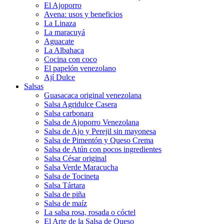
El Ajoporro
Avena: usos y beneficios
La Linaza
La maracuyá
Aguacate
La Albahaca
Cocina con coco
El papelón venezolano
Ají Dulce
Salsas
Guasacaca original venezolana
Salsa Agridulce Casera
Salsa carbonara
Salsa de Ajoporro Venezolana
Salsa de Ajo y Perejil sin mayonesa
Salsa de Pimentón y Queso Crema
Salsa de Atún con pocos ingredientes
Salsa César original
Salsa Verde Maracucha
Salsa de Tocineta
Salsa Tártara
Salsa de piña
Salsa de maíz
La salsa rosa, rosada o cóctel
El Arte de la Salsa de Queso