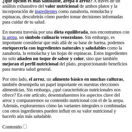
¿qué opción es más saludable, arepa o arroz?
A través de un
análisis exhaustivo del
valor nutricional
de ambos platos y la
incorporación de
ingredientes
como zanahoria, remolacha y
espinacas, descubrirás cómo puedes tomar decisiones informadas
para cuidar de tu salud.
En nuestra travesía por una
dieta equilibrada
, nos encontramos con
la arepa
, un
símbolo culinario venezolano
. Sin embargo, es
importante considerar que más allá de su base de harina, podemos
enriquecerla con ingredientes naturales y saludables
como la
zanahoria, la remolacha y las hojas de espinacas. Estos ingredientes
no solo
añaden un toque de sabor y color
, sino que también
mejoran el perfil nutricional
del plato, proporcionando beneficios
para nuestra salud general.
Por otro lado,
el arroz
, un
alimento básico en muchas culturas
,
también desempeña un papel importante en nuestras elecciones
alimenticias. Sin embargo, ¿qué características nutricionales nos
ofrece? En este artículo, desentrañaremos los aspectos clave del
arroz y compararemos su contenido nutricional con el de la arepa.
Además, exploraremos cómo las variantes integrales o combinadas
con otros ingredientes pueden influir en su valor nutricional y
hacerlo aún más saludable.
Contenido