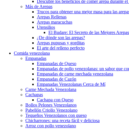
Descubre los beneficios de comer arepa durante e
Más de Arepas
Trucos para obtener una mejor masa para las arepa
Arepas Rellenas
Arepas maracuchas
Utensilios
El Budare: El Secreto de las Mejores Arepa
¿De dónde son las arepas?
Arepas pupusas y gorditas
El arte del relleno perfecto
Comida venezolana
Empanadas
Empanadas de Queso
Empanadas de pollo venezolanas: un sabor que con
Empanadas de carne mechada venezolana
Empanadas de Cazón
Empanadas Venezolanas Cerca de Mí
Carne Mechada Venezolana
Cachapas
Cachapa con Queso
Bollos Pelones Venezolanos
Pabellón Criollo Venezolano
Tequeños Venezolanos con queso
Chicharrones: una receta fácil y deliciosa
Arroz con pollo venezolano