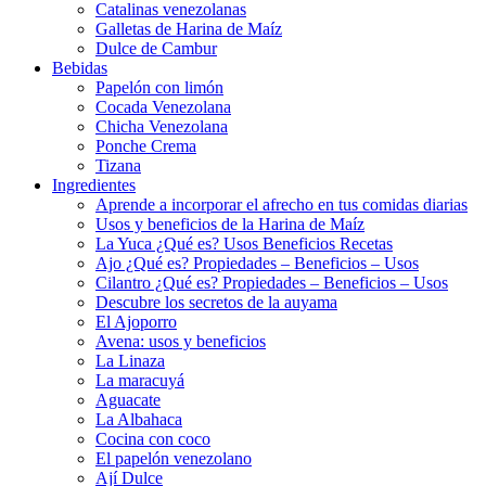
Catalinas venezolanas
Galletas de Harina de Maíz
Dulce de Cambur
Bebidas
Papelón con limón
Cocada Venezolana
Chicha Venezolana
Ponche Crema
Tizana
Ingredientes
Aprende a incorporar el afrecho en tus comidas diarias
Usos y beneficios de la Harina de Maíz
La Yuca ¿Qué es? Usos Beneficios Recetas
Ajo ¿Qué es? Propiedades – Beneficios – Usos
Cilantro ¿Qué es? Propiedades – Beneficios – Usos
Descubre los secretos de la auyama
El Ajoporro
Avena: usos y beneficios
La Linaza
La maracuyá
Aguacate
La Albahaca
Cocina con coco
El papelón venezolano
Ají Dulce