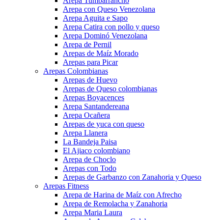
Arepa Tumbarrancho
Arepa con Queso Venezolana
Arepa Aguita e Sapo
Arepa Catira con pollo y queso
Arepa Dominó Venezolana
Arepa de Pernil
Arepas de Maíz Morado
Arepas para Picar
Arepas Colombianas
Arepas de Huevo
Arepas de Queso colombianas
Arepas Boyacences
Arepa Santandereana
Arepa Ocañera
Arepas de yuca con queso
Arepa Llanera
La Bandeja Paisa
El Ajiaco colombiano
Arepa de Choclo
Arepas con Todo
Arepas de Garbanzo con Zanahoria y Queso
Arepas Fitness
Arepa de Harina de Maíz con Afrecho
Arepa de Remolacha y Zanahoria
Arepa Maria Laura