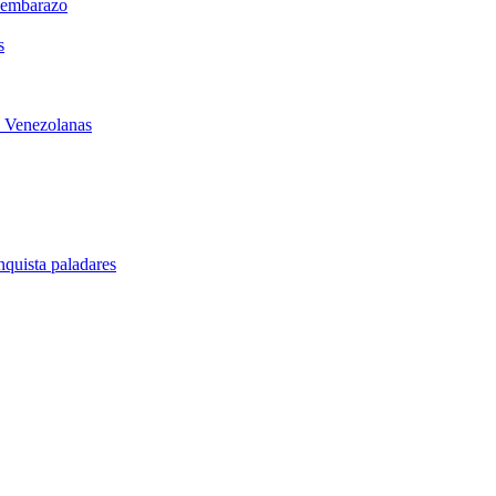
l embarazo
s
s Venezolanas
quista paladares