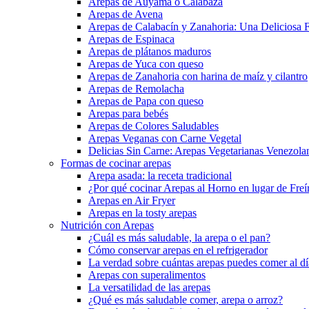
Arepas de Auyama o Calabaza
Arepas de Avena
Arepas de Calabacín y Zanahoria: Una Deliciosa F
Arepas de Espinaca
Arepas de plátanos maduros
Arepas de Yuca con queso
Arepas de Zanahoria con harina de maíz y cilantro
Arepas de Remolacha
Arepas de Papa con queso
Arepas para bebés
Arepas de Colores Saludables
Arepas Veganas con Carne Vegetal
Delicias Sin Carne: Arepas Vegetarianas Venezola
Formas de cocinar arepas
Arepa asada: la receta tradicional
¿Por qué cocinar Arepas al Horno en lugar de Freí
Arepas en Air Fryer
Arepas en la tosty arepas
Nutrición con Arepas
¿Cuál es más saludable, la arepa o el pan?
Cómo conservar arepas en el refrigerador
La verdad sobre cuántas arepas puedes comer al día
Arepas con superalimentos
La versatilidad de las arepas
¿Qué es más saludable comer, arepa o arroz?