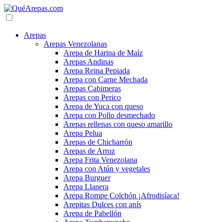
Arepas
Arepas Venezolanas
Arepa de Harina de Maíz
Arepas Andinas
Arepa Reina Pepiada
Arepa con Carne Mechada
Arepas Cabimeras
Arepas con Perico
Arepa de Yuca con queso
Arepa con Pollo desmechado
Arepas rellenas con queso amarillo
Arepa Pelua
Arepas de Chicharrón
Arepas de Arroz
Arepa Frita Venezolana
Arepa con Atún y vegetales
Arepa Burguer
Arepa Llanera
Arepa Rompe Colchón ¡Afrodisíaca!
Arepitas Dulces con anís
Arepa de Pabellón