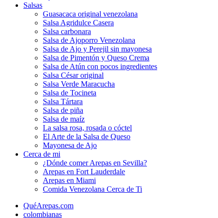
Salsas
Guasacaca original venezolana
Salsa Agridulce Casera
Salsa carbonara
Salsa de Ajoporro Venezolana
Salsa de Ajo y Perejil sin mayonesa
Salsa de Pimentón y Queso Crema
Salsa de Atún con pocos ingredientes
Salsa César original
Salsa Verde Maracucha
Salsa de Tocineta
Salsa Tártara
Salsa de piña
Salsa de maíz
La salsa rosa, rosada o cóctel
El Arte de la Salsa de Queso
Mayonesa de Ajo
Cerca de mi
¿Dónde comer Arepas en Sevilla?
Arepas en Fort Lauderdale
Arepas en Miami
Comida Venezolana Cerca de Ti
QuéArepas.com
colombianas