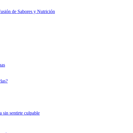
usión de Sabores y Nutrición
nas
rlas?
 sin sentirte culpable