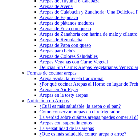
Arepas de Auyama o Calabaza
Arepas de Avena
Arepas de Calabacín y Zanahoria: Una Deliciosa F
Arepas de Espinaca
Arepas de plátanos maduros
Arepas de Yuca con queso
Arepas de Zanahoria con harina de maíz y cilantro
Arepas de Remolacha
Arepas de Papa con queso
Arepas para bebés
Arepas de Colores Saludables
Arepas Veganas con Carne Vegetal
Delicias Sin Carne: Arepas Vegetarianas Venezola
Formas de cocinar arepas
Arepa asada: la receta tradicional
¿Por qué cocinar Arepas al Horno en lugar de Freí
Arepas en Air Fryer
Arepas en la tosty arepas
Nutrición con Arepas
¿Cuál es más saludable, la arepa o el pan?
Cómo conservar arepas en el refrigerador
La verdad sobre cuántas arepas puedes comer al día
Arepas con superalimentos
La versatilidad de las arepas
¿Qué es más saludable comer, arepa o arroz?