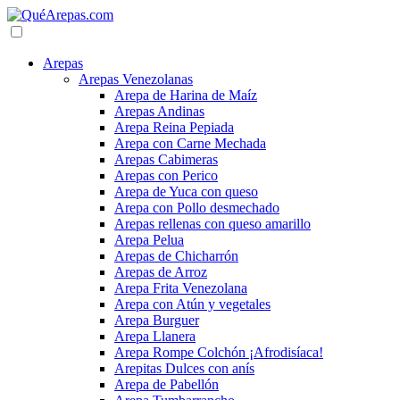
Arepas
Arepas Venezolanas
Arepa de Harina de Maíz
Arepas Andinas
Arepa Reina Pepiada
Arepa con Carne Mechada
Arepas Cabimeras
Arepas con Perico
Arepa de Yuca con queso
Arepa con Pollo desmechado
Arepas rellenas con queso amarillo
Arepa Pelua
Arepas de Chicharrón
Arepas de Arroz
Arepa Frita Venezolana
Arepa con Atún y vegetales
Arepa Burguer
Arepa Llanera
Arepa Rompe Colchón ¡Afrodisíaca!
Arepitas Dulces con anís
Arepa de Pabellón