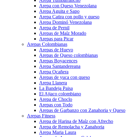
Arepa Tumbarrancho
Arepa con Queso Venezolana
Arepa Aguita e Sapo
Arepa Catira con pollo y queso
Arepa Dominó Venezolana
Arepa de Pernil
Arepas de Maíz Morado
Arepas para Picar
Arepas Colombianas
Arepas de Huevo
Arepas de Queso colombianas
Arepas Boyacences
Arepa Santandereana
Arepa Ocañera
Arepas de yuca con queso
Arepa Llanera
La Bandeja Paisa
El Ajiaco colombiano
Arepa de Choclo
Arepas con Todo
Arepas de Garbanzo con Zanahoria y Queso
Arepas Fitness
Arepa de Harina de Maíz con Afrecho
Arepa de Remolacha y Zanahoria
Arepa Maria Laura