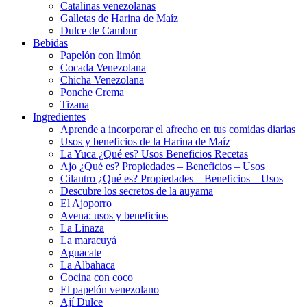
Catalinas venezolanas
Galletas de Harina de Maíz
Dulce de Cambur
Bebidas
Papelón con limón
Cocada Venezolana
Chicha Venezolana
Ponche Crema
Tizana
Ingredientes
Aprende a incorporar el afrecho en tus comidas diarias
Usos y beneficios de la Harina de Maíz
La Yuca ¿Qué es? Usos Beneficios Recetas
Ajo ¿Qué es? Propiedades – Beneficios – Usos
Cilantro ¿Qué es? Propiedades – Beneficios – Usos
Descubre los secretos de la auyama
El Ajoporro
Avena: usos y beneficios
La Linaza
La maracuyá
Aguacate
La Albahaca
Cocina con coco
El papelón venezolano
Ají Dulce