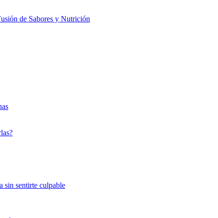
usión de Sabores y Nutrición
nas
rlas?
 sin sentirte culpable