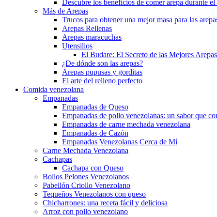
Descubre los beneficios de comer arepa durante e
Más de Arepas
Trucos para obtener una mejor masa para las arepa
Arepas Rellenas
Arepas maracuchas
Utensilios
El Budare: El Secreto de las Mejores Arepa
¿De dónde son las arepas?
Arepas pupusas y gorditas
El arte del relleno perfecto
Comida venezolana
Empanadas
Empanadas de Queso
Empanadas de pollo venezolanas: un sabor que con
Empanadas de carne mechada venezolana
Empanadas de Cazón
Empanadas Venezolanas Cerca de Mí
Carne Mechada Venezolana
Cachapas
Cachapa con Queso
Bollos Pelones Venezolanos
Pabellón Criollo Venezolano
Tequeños Venezolanos con queso
Chicharrones: una receta fácil y deliciosa
Arroz con pollo venezolano