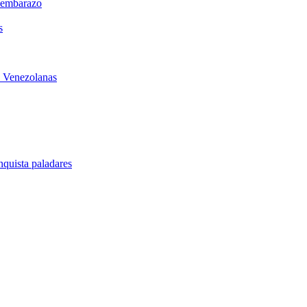
l embarazo
s
s Venezolanas
quista paladares