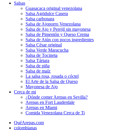
Salsas
Guasacaca original venezolana
Salsa Agridulce Casera
Salsa carbonara
Salsa de Ajoporro Venezolana
Salsa de Ajo y Perejil sin mayonesa
Salsa de Pimentón y Queso Crema
Salsa de Atún con pocos ingredientes
Salsa César original
Salsa Verde Maracucha
Salsa de Tocineta
Salsa Tártara
Salsa de piña
Salsa de maíz
La salsa rosa, rosada o cóctel
El Arte de la Salsa de Queso
Mayonesa de Ajo
Cerca de mi
¿Dónde comer Arepas en Sevilla?
Arepas en Fort Lauderdale
Arepas en Miami
Comida Venezolana Cerca de Ti
QuéArepas.com
colombianas