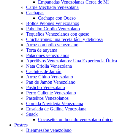
Empanadas Venezolanas Cerca de Mí
Carne Mechada Venezolana
Cachapas
Cachapa con Queso
Bollos Pelones Venezolanos
Pabellón Criollo Venezolano
Tequeños Venezolanos con queso
Chicharrones: una receta fácil y deliciosa
Arroz con pollo venezolano
Torta de auyama
Patacones venezolanos
Aperitivos Venezolanos: Una Experiencia Única
Nata Criolla Venezolana
Cachitos de Jamón
Arroz Chino Venezolano
Pan de Jamón Venezolano
Pasticho Venezolano
Perro Caliente Venezolano
Pastelitos Venezolanos
Comida Navideña Venezolana
Ensalada de Gallina Venezolana
Snack
Cocosette: un bocado venezolano único
Postres
Bienmesabe venezolano