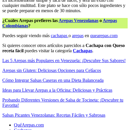
Es increíblemente simple y fácil de hacer, y será un éxito con
cualquier multitud. Este plato se hace con sólo pocos ingredientes y
se puede preparar en menos de 30 minutos.
¿Cuáles Arepas prefieres las
Arepas Venezolanas
o
Arepas
Colombianas
?
Puedes seguir viendo más
cachapas
o
arepas
en
quearepas.com
Si quieres conocer otros artículos parecidos a
Cachapa con Queso
receta fácil
puedes visitar la categoría
Cachapas
.
Las 5 Arepas más Populares en Venezuela: ¡Descubre Sus Sabores!
Arepas sin Gluten: Deliciosas Opciones para Celíacos
Cómo Integrar Salsas Caseras en una Dieta Balanceada
Ideas para Llevar Arepas a la Oficina: Deliciosas y Prácticas
Probando Diferentes Versiones de Salsa de Tocineta: ¡Descubre tu
Favorita!
Salsas Picantes Venezolanas: Recetas Fáciles y Sabrosas
QuéArepas.com