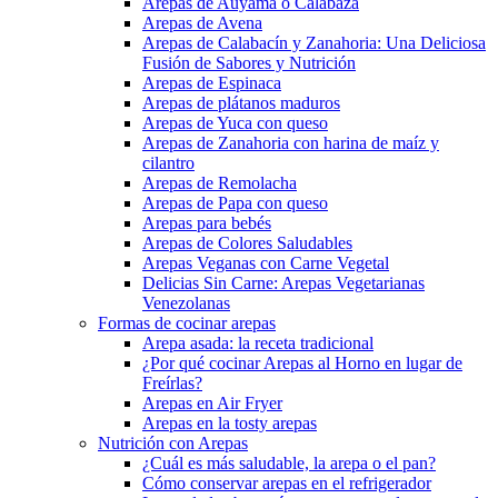
Arepas de Auyama o Calabaza
Arepas de Avena
Arepas de Calabacín y Zanahoria: Una Deliciosa
Fusión de Sabores y Nutrición
Arepas de Espinaca
Arepas de plátanos maduros
Arepas de Yuca con queso
Arepas de Zanahoria con harina de maíz y
cilantro
Arepas de Remolacha
Arepas de Papa con queso
Arepas para bebés
Arepas de Colores Saludables
Arepas Veganas con Carne Vegetal
Delicias Sin Carne: Arepas Vegetarianas
Venezolanas
Formas de cocinar arepas
Arepa asada: la receta tradicional
¿Por qué cocinar Arepas al Horno en lugar de
Freírlas?
Arepas en Air Fryer
Arepas en la tosty arepas
Nutrición con Arepas
¿Cuál es más saludable, la arepa o el pan?
Cómo conservar arepas en el refrigerador