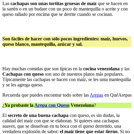
Las
cachapas son unas tortitas gruesas de maíz
que se hacen en
la sartén o en un budare con un poco de mantequilla o aceite y con
queso rallado por encima que se derrite cuando se cocinan.
Son fáciles de hacer con sólo pocos ingredientes: maíz, huevos,
queso blanco, mantequilla, azúcar y sal.
Hay muchas comidas que son típicas en la
cocina venezolana
y las
Cachapas con queso
son uno de nuestros platos más populares.
Típicamente las cachapas se hacen con maíz, se les unta mantequilla
y se les agrega queso.
Recuerda que puedes encontrar todo sobre las
Arepas
en QuéArepas
¿
Ya probaste la
Arepa con Queso
Venezolana
?
El
secreto de una buena cachapa
con queso, es sin dudas, la
calidad del maíz con que se elaboran. Si quieres una cachapas
suaves, que se disuelvan en tu boca con el queso derretido, una
verdadera explosión de sabor:
el maíz tiene que estar tierno
. Si no