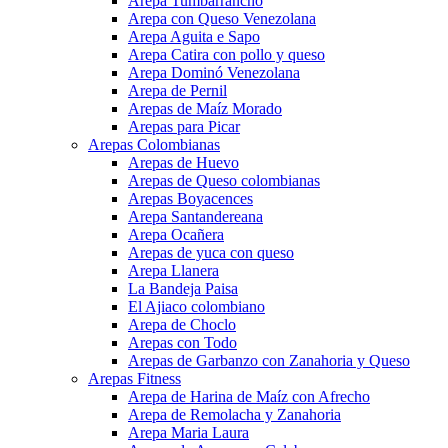
Arepa Tumbarrancho
Arepa con Queso Venezolana
Arepa Aguita e Sapo
Arepa Catira con pollo y queso
Arepa Dominó Venezolana
Arepa de Pernil
Arepas de Maíz Morado
Arepas para Picar
Arepas Colombianas
Arepas de Huevo
Arepas de Queso colombianas
Arepas Boyacences
Arepa Santandereana
Arepa Ocañera
Arepas de yuca con queso
Arepa Llanera
La Bandeja Paisa
El Ajiaco colombiano
Arepa de Choclo
Arepas con Todo
Arepas de Garbanzo con Zanahoria y Queso
Arepas Fitness
Arepa de Harina de Maíz con Afrecho
Arepa de Remolacha y Zanahoria
Arepa Maria Laura