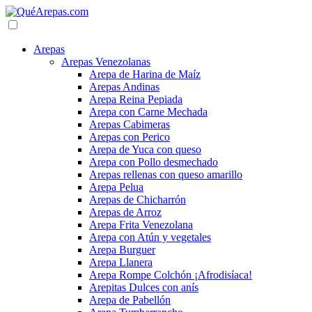
Arepas
Arepas Venezolanas
Arepa de Harina de Maíz
Arepas Andinas
Arepa Reina Pepiada
Arepa con Carne Mechada
Arepas Cabimeras
Arepas con Perico
Arepa de Yuca con queso
Arepa con Pollo desmechado
Arepas rellenas con queso amarillo
Arepa Pelua
Arepas de Chicharrón
Arepas de Arroz
Arepa Frita Venezolana
Arepa con Atún y vegetales
Arepa Burguer
Arepa Llanera
Arepa Rompe Colchón ¡Afrodisíaca!
Arepitas Dulces con anís
Arepa de Pabellón