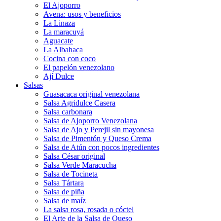
El Ajoporro
Avena: usos y beneficios
La Linaza
La maracuyá
Aguacate
La Albahaca
Cocina con coco
El papelón venezolano
Ají Dulce
Salsas
Guasacaca original venezolana
Salsa Agridulce Casera
Salsa carbonara
Salsa de Ajoporro Venezolana
Salsa de Ajo y Perejil sin mayonesa
Salsa de Pimentón y Queso Crema
Salsa de Atún con pocos ingredientes
Salsa César original
Salsa Verde Maracucha
Salsa de Tocineta
Salsa Tártara
Salsa de piña
Salsa de maíz
La salsa rosa, rosada o cóctel
El Arte de la Salsa de Queso