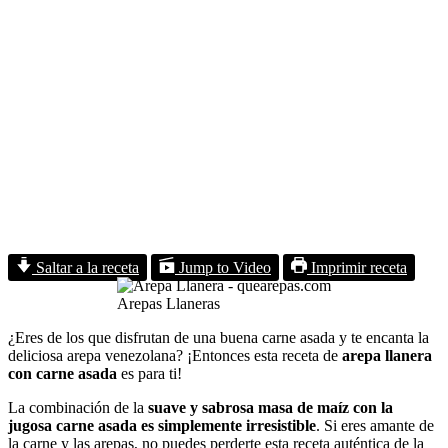
Saltar a la receta
Jump to Video
Imprimir receta
Arepas Llaneras
¿Eres de los que disfrutan de una buena carne asada y te encanta la
deliciosa arepa venezolana? ¡Entonces esta receta de
arepa llanera
con carne asada
es para ti!
La combinación de la
suave y sabrosa masa de maíz con la
jugosa carne asada es simplemente irresistible
. Si eres amante de
la carne y las arepas, no puedes perderte esta receta auténtica de la