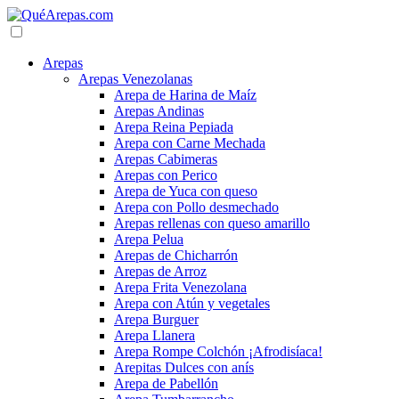
Arepas
Arepas Venezolanas
Arepa de Harina de Maíz
Arepas Andinas
Arepa Reina Pepiada
Arepa con Carne Mechada
Arepas Cabimeras
Arepas con Perico
Arepa de Yuca con queso
Arepa con Pollo desmechado
Arepas rellenas con queso amarillo
Arepa Pelua
Arepas de Chicharrón
Arepas de Arroz
Arepa Frita Venezolana
Arepa con Atún y vegetales
Arepa Burguer
Arepa Llanera
Arepa Rompe Colchón ¡Afrodisíaca!
Arepitas Dulces con anís
Arepa de Pabellón