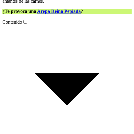
amantes de las carnes.
¿
Te provoca una
Arepa Reina Pepiada
?
Contenido