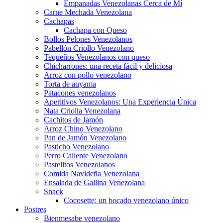
Empanadas Venezolanas Cerca de Mí
Carne Mechada Venezolana
Cachapas
Cachapa con Queso
Bollos Pelones Venezolanos
Pabellón Criollo Venezolano
Tequeños Venezolanos con queso
Chicharrones: una receta fácil y deliciosa
Arroz con pollo venezolano
Torta de auyama
Patacones venezolanos
Aperitivos Venezolanos: Una Experiencia Única
Nata Criolla Venezolana
Cachitos de Jamón
Arroz Chino Venezolano
Pan de Jamón Venezolano
Pasticho Venezolano
Perro Caliente Venezolano
Pastelitos Venezolanos
Comida Navideña Venezolana
Ensalada de Gallina Venezolana
Snack
Cocosette: un bocado venezolano único
Postres
Bienmesabe venezolano