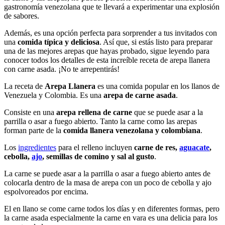
gastronomía venezolana que te llevará a experimentar una explosión
de sabores.
Además, es una opción perfecta para sorprender a tus invitados con
una
comida típica y deliciosa
. Así que, si estás listo para preparar
una de las mejores arepas que hayas probado, sigue leyendo para
conocer todos los detalles de esta increíble receta de arepa llanera
con carne asada. ¡No te arrepentirás!
La receta de
Arepa Llanera
es una comida popular en los llanos de
Venezuela y Colombia. Es una
arepa de carne asada
.
Consiste en una
arepa rellena de carne
que se puede asar a la
parrilla o asar a fuego abierto. Tanto la carne como las arepas
forman parte de la
comida llanera venezolana y colombiana
.
Los
ingredientes
para el relleno incluyen
carne de res,
aguacate
,
cebolla,
ajo
, semillas de comino y sal al gusto
.
La carne se puede asar a la parrilla o asar a fuego abierto antes de
colocarla dentro de la masa de arepa con un poco de cebolla y ajo
espolvoreados por encima.
El en llano se come carne todos los días y en diferentes formas, pero
la carne asada especialmente la carne en vara es una delicia para los