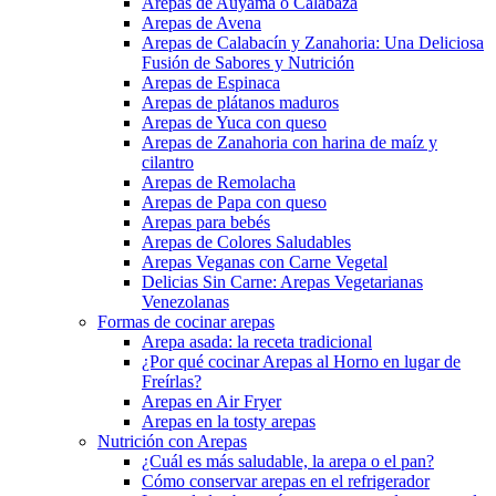
Arepas de Auyama o Calabaza
Arepas de Avena
Arepas de Calabacín y Zanahoria: Una Deliciosa
Fusión de Sabores y Nutrición
Arepas de Espinaca
Arepas de plátanos maduros
Arepas de Yuca con queso
Arepas de Zanahoria con harina de maíz y
cilantro
Arepas de Remolacha
Arepas de Papa con queso
Arepas para bebés
Arepas de Colores Saludables
Arepas Veganas con Carne Vegetal
Delicias Sin Carne: Arepas Vegetarianas
Venezolanas
Formas de cocinar arepas
Arepa asada: la receta tradicional
¿Por qué cocinar Arepas al Horno en lugar de
Freírlas?
Arepas en Air Fryer
Arepas en la tosty arepas
Nutrición con Arepas
¿Cuál es más saludable, la arepa o el pan?
Cómo conservar arepas en el refrigerador