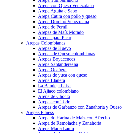
Arepa Tumbarrancho
Arepa con Queso Venezolana
Arepa Aguita e Sapo
Arepa Catira con pollo y queso
Arepa Dominó Venezolana
Arepa de Pernil
Arepas de Maíz Morado
Arepas para Picar
Arepas Colombianas
Arepas de Huevo
Arepas de Queso colombianas
Arepas Boyacences
Arepa Santandereana
Arepa Ocañera
Arepas de yuca con queso
Arepa Llanera
La Bandeja Paisa
El Ajiaco colombiano
Arepa de Choclo
Arepas con Todo
Arepas de Garbanzo con Zanahoria y Queso
Arepas Fitness
Arepa de Harina de Maíz con Afrecho
Arepa de Remolacha y Zanahoria
Arepa Maria Laura