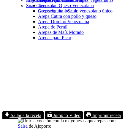
Ensalada de Gallina Venezolana
Mayonesa de Ajo
Arepa Tumbarrancho
Delicias Sin Carne: Arepas Vegetarianas
Snack
Arepa con Queso Venezolana
Venezolanas
Arepa Aguita e Sapo
Cocosette: un bocado venezolano único
Arepa Catira con pollo y queso
Arepa Dominó Venezolana
Arepa de Pernil
Arepas de Maíz Morado
Arepas para Picar
Saltar a la receta
Jump to Video
Imprimir receta
Salsa
de Ajoporro