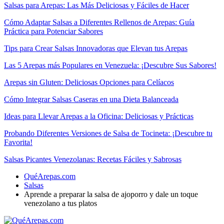
Salsas para Arepas: Las Más Deliciosas y Fáciles de Hacer
Cómo Adaptar Salsas a Diferentes Rellenos de Arepas: Guía
Práctica para Potenciar Sabores
Tips para Crear Salsas Innovadoras que Elevan tus Arepas
Las 5 Arepas más Populares en Venezuela: ¡Descubre Sus Sabores!
Arepas sin Gluten: Deliciosas Opciones para Celíacos
Cómo Integrar Salsas Caseras en una Dieta Balanceada
Ideas para Llevar Arepas a la Oficina: Deliciosas y Prácticas
Probando Diferentes Versiones de Salsa de Tocineta: ¡Descubre tu
Favorita!
Salsas Picantes Venezolanas: Recetas Fáciles y Sabrosas
QuéArepas.com
Salsas
Aprende a preparar la salsa de ajoporro y dale un toque
venezolano a tus platos