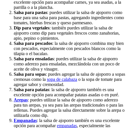
excelente opción para acompañar carnes, ya sea asadas, a la
parrilla o a la plancha.
Salsa para pastas
: puedes utilizar la salsa de ajoporro como
base para una salsa para pastas, agregando ingredientes como
tomates, hierbas frescas y queso parmesano.
Dip para vegetales
: también puedes utilizar la salsa de
ajoporro como dip para vegetales frescos como zanahorias,
apio, pepino o pimientos.
Salsa para pescados
: la salsa de ajoporro combina muy bien
con pescados, especialmente con pescados blancos como la
tilapia o el bacalao.
Salsa para ensaladas
: puedes utilizar la salsa de ajoporro
como aderezo para ensaladas, mezclándola con un poco de
aceite de oliva y vinagre.
Salsa para sopas
: puedes agregar la salsa de ajoporro a sopas
cremosas como la
sopa de calabaza
o la sopa de tomate para
agregar sabor y cremosidad.
Salsa para patatas
: la salsa de ajoporro también es una
excelente opción para acompañar patatas asadas o en puré.
Arepas
: puedes utilizar la salsa de ajoporro como aderezo
para tus arepas, ya sea para las arepas tradicionales o para las
rellenas. Puedes agregar la salsa directamente sobre la arepa o
utilizarla como dip.
Empanadas
: la salsa de ajoporro también es una excelente
opción para acompañar
empanadas
, especialmente las