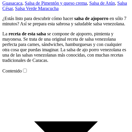
Guasacaca
,
Salsa de Pimentón y queso crema
,
Salsa de Atún
,
Salsa
César
,
Salsa Verde Maracucha
¿Estás listo para descubrir cómo hacer
salsa de ajoporro
en sólo 7
minutos? Así se prepara esta sabrosa y saludable salsa venezolana.
La
receta de esta salsa
se compone de ajoporro, pimienta y
mayonesa. Se trata de una original receta de salsa venezolana
perfecta para carnes, sándwiches, hamburguesas y con cualquier
otra cosa que puedas imaginar. La salsa de ajo porro venezolana es
una de las salsas venezolanas más conocidas, con muchas recetas
tradicionales de Caracas.
Contenido