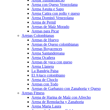
Arepa Tumbarrancho
Arepa con Queso Venezolana
Arepa Aguita e Sapo
Arepa Catira con pollo y queso
Arepa Dominó Venezolana
Arepa de Pernil
Arepas de Maíz Morado
Arepas para Picar
Arepas Colombianas
Arepas de Huevo
Arepas de Queso colombianas
Arepas Boyacences
Arepa Santandereana
Arepa Ocañera
Arepas de yuca con queso
Arepa Llanera
La Bandeja Paisa
El Ajiaco colombiano
Arepa de Choclo
Arepas con Todo
Arepas de Garbanzo con Zanahoria y Queso
Arepas Fitness
Arepa de Harina de Maíz con Afrecho
Arepa de Remolacha y Zanahoria
Arepa Maria Laura