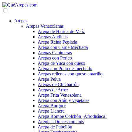
Arepas
Arepas Venezolanas
Arepa de Harina de Maíz
Arepas Andinas
Arepa Reina Pepiada
Arepa con Carne Mechada
Arepas Cabimeras
Arepas con Perico
Arepa de Yuca con queso
Arepa con Pollo desmechado
Arepas rellenas con queso amarillo
Arepa Pelua
Arepas de Chicharrón
Arepas de Arroz
Arepa Frita Venezolana
Arepa con Atún y vegetales
Arepa Burguer
Arepa Llanera
Arepa Rompe Colchón ¡Afrodisíaca!
Arepitas Dulces con anís
Arepa de Pabellón