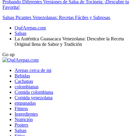
Probando Diferentes Versiones de Salsa de Tocineta: ¡Descubre tu
Favorita!
Salsas Picantes Venezolanas: Recetas Fáciles y Sabrosas
QuéArepas.com
Salsas
La Auténtica Guasacaca Venezolana: Descubre la Receta
Original llena de Sabor y Tradición
Go up
Arepas cerca de mi
Bebidas
Cachapas
colombianas
Comida colombiana
Comida venezolana
empanadas
Fitness
Ingredientes
Nutrición
Postres
Salsas
Sitios