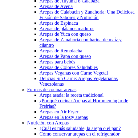
Arepas de Auyama o Calabaza
Arepas de Avena
Arepas de Calabacín y Zanahoria: Una Deliciosa
Fusión de Sabores y Nutrición
Arepas de Espinaca
Arepas de plátanos maduros
Arepas de Yuca con queso
Arepas de Zanahoria con harina de maíz y
cilantro
Arepas de Remolacha
Arepas de Papa con queso
Arepas para bebés
Arepas de Colores Saludables
Arepas Veganas con Carne Vegetal
Delicias Sin Carne: Arepas Vegetarianas
Venezolanas
Formas de cocinar arepas
Arepa asada: la receta tradicional
¿Por qué cocinar Arepas al Horno en lugar de
Freírlas?
Arepas en Air Fryer
Arepas en la tosty arepas
Nutrición con Arepas
¿Cuál es más saludable, la arepa o el pan?
Cómo conservar arepas en el refrigerador