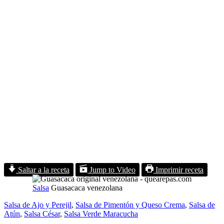
Saltar a la receta
Jump to Video
Imprimir receta
Salsa
Guasacaca venezolana
Salsa de Ajo y Perejil
,
Salsa de Pimentón y Queso Crema
,
Salsa de
Atún
,
Salsa César
,
Salsa Verde Maracucha