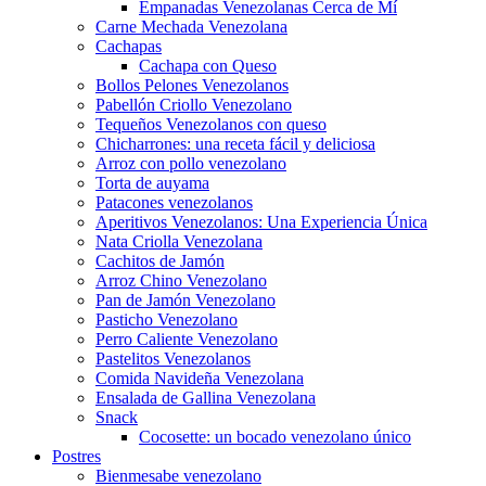
Empanadas Venezolanas Cerca de Mí
Carne Mechada Venezolana
Cachapas
Cachapa con Queso
Bollos Pelones Venezolanos
Pabellón Criollo Venezolano
Tequeños Venezolanos con queso
Chicharrones: una receta fácil y deliciosa
Arroz con pollo venezolano
Torta de auyama
Patacones venezolanos
Aperitivos Venezolanos: Una Experiencia Única
Nata Criolla Venezolana
Cachitos de Jamón
Arroz Chino Venezolano
Pan de Jamón Venezolano
Pasticho Venezolano
Perro Caliente Venezolano
Pastelitos Venezolanos
Comida Navideña Venezolana
Ensalada de Gallina Venezolana
Snack
Cocosette: un bocado venezolano único
Postres
Bienmesabe venezolano