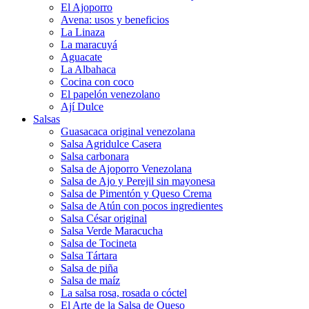
El Ajoporro
Avena: usos y beneficios
La Linaza
La maracuyá
Aguacate
La Albahaca
Cocina con coco
El papelón venezolano
Ají Dulce
Salsas
Guasacaca original venezolana
Salsa Agridulce Casera
Salsa carbonara
Salsa de Ajoporro Venezolana
Salsa de Ajo y Perejil sin mayonesa
Salsa de Pimentón y Queso Crema
Salsa de Atún con pocos ingredientes
Salsa César original
Salsa Verde Maracucha
Salsa de Tocineta
Salsa Tártara
Salsa de piña
Salsa de maíz
La salsa rosa, rosada o cóctel
El Arte de la Salsa de Queso