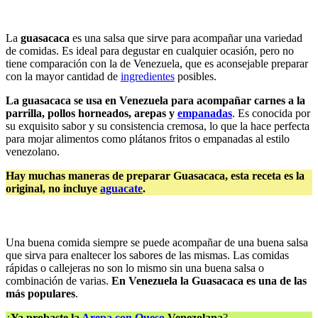
La
guasacaca
es una salsa que sirve para acompañar una variedad
de comidas. Es ideal para degustar en cualquier ocasión, pero no
tiene comparación con la de Venezuela, que es aconsejable preparar
con la mayor cantidad de
ingredientes
posibles.
La guasacaca se usa en Venezuela para acompañar carnes a la
parrilla, pollos horneados, arepas y
empanadas
. Es conocida por
su exquisito sabor y su consistencia cremosa, lo que la hace perfecta
para mojar alimentos como plátanos fritos o empanadas al estilo
venezolano.
Hay muchas maneras de preparar Guasacaca, esta receta es la
original, no incluye
aguacate
.
Una buena comida siempre se puede acompañar de una buena salsa
que sirva para enaltecer los sabores de las mismas. Las comidas
rápidas o callejeras no son lo mismo sin una buena salsa o
combinación de varias.
En Venezuela la Guasacaca es una de las
más populares
.
¿
Ya probaste la
Arepa con Queso
Venezolana
?