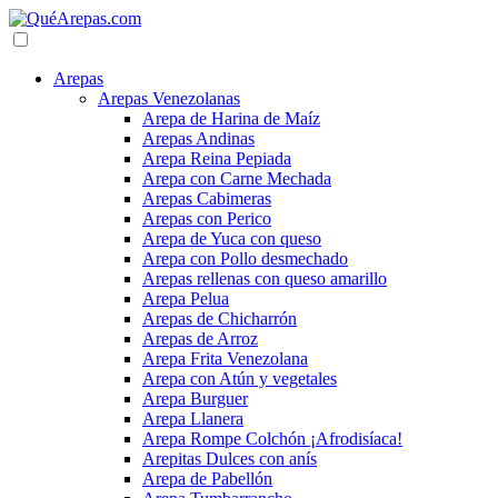
Arepas
Arepas Venezolanas
Arepa de Harina de Maíz
Arepas Andinas
Arepa Reina Pepiada
Arepa con Carne Mechada
Arepas Cabimeras
Arepas con Perico
Arepa de Yuca con queso
Arepa con Pollo desmechado
Arepas rellenas con queso amarillo
Arepa Pelua
Arepas de Chicharrón
Arepas de Arroz
Arepa Frita Venezolana
Arepa con Atún y vegetales
Arepa Burguer
Arepa Llanera
Arepa Rompe Colchón ¡Afrodisíaca!
Arepitas Dulces con anís
Arepa de Pabellón