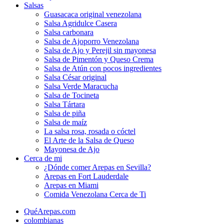
Salsas
Guasacaca original venezolana
Salsa Agridulce Casera
Salsa carbonara
Salsa de Ajoporro Venezolana
Salsa de Ajo y Perejil sin mayonesa
Salsa de Pimentón y Queso Crema
Salsa de Atún con pocos ingredientes
Salsa César original
Salsa Verde Maracucha
Salsa de Tocineta
Salsa Tártara
Salsa de piña
Salsa de maíz
La salsa rosa, rosada o cóctel
El Arte de la Salsa de Queso
Mayonesa de Ajo
Cerca de mi
¿Dónde comer Arepas en Sevilla?
Arepas en Fort Lauderdale
Arepas en Miami
Comida Venezolana Cerca de Ti
QuéArepas.com
colombianas