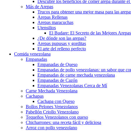
Descubre los beneficios de comer arepa durante e
Más de Arepas
Trucos para obtener una mejor masa para las arepa
Arepas Rellenas
Arepas maracuchas
Utensilios
El Budare: El Secreto de las Mejores Arepa
¿De dónde son las arepas?
Arepas pupusas y gorditas
El arte del relleno perfecto
Comida venezolana
Empanadas
Empanadas de Queso
Empanadas de pollo venezolanas: un sabor que con
Empanadas de carne mechada venezolana
Empanadas de Cazón
Empanadas Venezolanas Cerca de Mí
Carne Mechada Venezolana
Cachapas
Cachapa con Queso
Bollos Pelones Venezolanos
Pabellón Criollo Venezolano
Tequeños Venezolanos con queso
Chicharrones: una receta fácil y deliciosa
Arroz con pollo venezolano