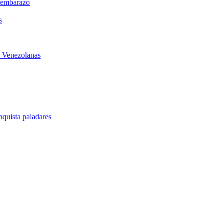
l embarazo
s
s Venezolanas
quista paladares