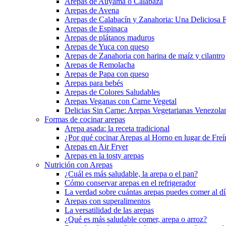
Arepas de Auyama o Calabaza
Arepas de Avena
Arepas de Calabacín y Zanahoria: Una Deliciosa F
Arepas de Espinaca
Arepas de plátanos maduros
Arepas de Yuca con queso
Arepas de Zanahoria con harina de maíz y cilantro
Arepas de Remolacha
Arepas de Papa con queso
Arepas para bebés
Arepas de Colores Saludables
Arepas Veganas con Carne Vegetal
Delicias Sin Carne: Arepas Vegetarianas Venezola
Formas de cocinar arepas
Arepa asada: la receta tradicional
¿Por qué cocinar Arepas al Horno en lugar de Freí
Arepas en Air Fryer
Arepas en la tosty arepas
Nutrición con Arepas
¿Cuál es más saludable, la arepa o el pan?
Cómo conservar arepas en el refrigerador
La verdad sobre cuántas arepas puedes comer al día
Arepas con superalimentos
La versatilidad de las arepas
¿Qué es más saludable comer, arepa o arroz?