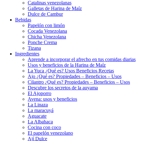
Catalinas venezolanas
Galletas de Harina de Maíz
Dulce de Cambur
Bebidas
Papelón con limón
Cocada Venezolana
Chicha Venezolana
Ponche Crema
Tizana
Ingredientes
Aprende a incorporar el afrecho en tus comidas diarias
Usos y beneficios de la Harina de Maíz
La Yuca ¿Qué es? Usos Beneficios Recetas
Ajo ¿Qué es? Propiedades – Beneficios – Usos
Cilantro ¿Qué es? Propiedades – Beneficios – Usos
Descubre los secretos de la auyama
El Ajoporro
Avena: usos y beneficios
La Linaza
La maracuyá
Aguacate
La Albahaca
Cocina con coco
El papelón venezolano
Ají Dulce