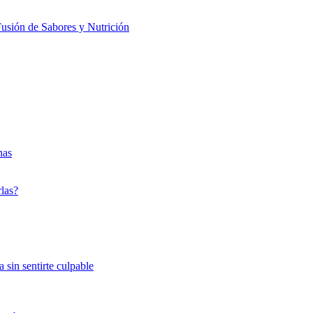
usión de Sabores y Nutrición
nas
rlas?
 sin sentirte culpable