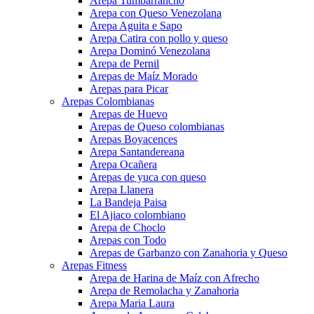
Arepa Tumbarrancho
Arepa con Queso Venezolana
Arepa Aguita e Sapo
Arepa Catira con pollo y queso
Arepa Dominó Venezolana
Arepa de Pernil
Arepas de Maíz Morado
Arepas para Picar
Arepas Colombianas
Arepas de Huevo
Arepas de Queso colombianas
Arepas Boyacences
Arepa Santandereana
Arepa Ocañera
Arepas de yuca con queso
Arepa Llanera
La Bandeja Paisa
El Ajiaco colombiano
Arepa de Choclo
Arepas con Todo
Arepas de Garbanzo con Zanahoria y Queso
Arepas Fitness
Arepa de Harina de Maíz con Afrecho
Arepa de Remolacha y Zanahoria
Arepa Maria Laura