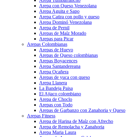
Arepa Tumbarrancho
Arepa con Queso Venezolana
Arepa Aguita e Sapo
Arepa Catira con pollo y queso
Arepa Dominó Venezolana
Arepa de Pernil
Arepas de Maíz Morado
Arepas para Picar
Arepas Colombianas
Arepas de Huevo
Arepas de Queso colombianas
Arepas Boyacences
Arepa Santandereana
Arepa Ocañera
Arepas de yuca con queso
Arepa Llanera
La Bandeja Paisa
El Ajiaco colombiano
Arepa de Choclo
Arepas con Todo
Arepas de Garbanzo con Zanahoria y Queso
Arepas Fitness
Arepa de Harina de Maíz con Afrecho
Arepa de Remolacha y Zanahoria
Arepa Maria Laura