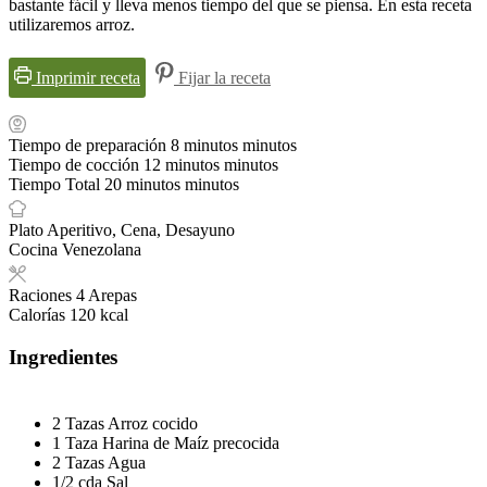
bastante fácil y lleva menos tiempo del que se piensa. En esta receta
utilizaremos arroz.
Imprimir receta
Fijar la receta
Tiempo de preparación
8
minutos
minutos
Tiempo de cocción
12
minutos
minutos
Tiempo Total
20
minutos
minutos
Plato
Aperitivo, Cena, Desayuno
Cocina
Venezolana
Raciones
4
Arepas
Calorías
120
kcal
Ingredientes
2
Tazas
Arroz cocido
1
Taza
Harina de Maíz precocida
2
Tazas
Agua
1/2
cda
Sal