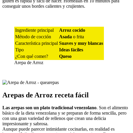
gluten es rápida y fácil de hacer. Hornéalas en 10 minutos para
conseguir unos bordes calientes y crujientes.
Ingrediente principal
Arroz cocido
Método de cocción
Asada
o frita
Característica principal
Suaves y muy blancas
Tipo
Ideas fáciles
¿Con qué comer?
Queso
Arepa de Arroz
Arepas de Arroz receta fácil
Las arepas son un plato tradicional venezolano
. Son el alimento
básico de la dieta venezolana y se preparan de forma sencilla, pero
con una gran variedad de rellenos que crean una delicia
impresionante y sabrosa.
Aunque puede parecer intimidante cocinarlas, en realidad es