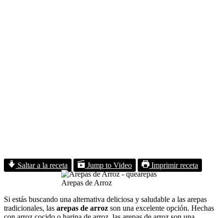
Saltar a la receta
Jump to Video
Imprimir receta
Arepas de Arroz
Si estás buscando una alternativa deliciosa y saludable a las arepas
tradicionales, las
arepas de arroz
son una excelente opción. Hechas
con arroz cocido o harina de arroz, las arepas de arroz son una