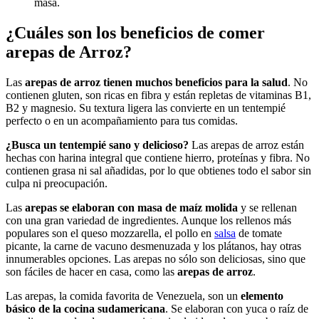
masa.
¿Cuáles son los beneficios de comer
arepas de Arroz?
Las
arepas de arroz tienen muchos beneficios para la salud
. No
contienen gluten, son ricas en fibra y están repletas de vitaminas B1,
B2 y magnesio. Su textura ligera las convierte en un tentempié
perfecto o en un acompañamiento para tus comidas.
¿Busca un tentempié sano y delicioso?
Las arepas de arroz están
hechas con harina integral que contiene hierro, proteínas y fibra. No
contienen grasa ni sal añadidas, por lo que obtienes todo el sabor sin
culpa ni preocupación.
Las
arepas se elaboran con masa de maíz molida
y se rellenan
con una gran variedad de ingredientes. Aunque los rellenos más
populares son el queso mozzarella, el pollo en
salsa
de tomate
picante, la carne de vacuno desmenuzada y los plátanos, hay otras
innumerables opciones. Las arepas no sólo son deliciosas, sino que
son fáciles de hacer en casa, como las
arepas de arroz
.
Las arepas, la comida favorita de Venezuela, son un
elemento
básico de la cocina sudamericana
. Se elaboran con yuca o raíz de