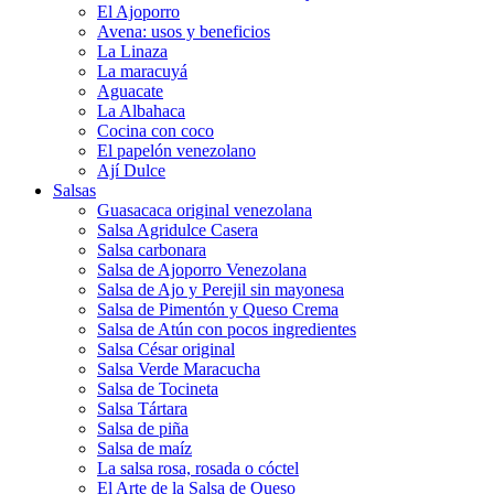
El Ajoporro
Avena: usos y beneficios
La Linaza
La maracuyá
Aguacate
La Albahaca
Cocina con coco
El papelón venezolano
Ají Dulce
Salsas
Guasacaca original venezolana
Salsa Agridulce Casera
Salsa carbonara
Salsa de Ajoporro Venezolana
Salsa de Ajo y Perejil sin mayonesa
Salsa de Pimentón y Queso Crema
Salsa de Atún con pocos ingredientes
Salsa César original
Salsa Verde Maracucha
Salsa de Tocineta
Salsa Tártara
Salsa de piña
Salsa de maíz
La salsa rosa, rosada o cóctel
El Arte de la Salsa de Queso