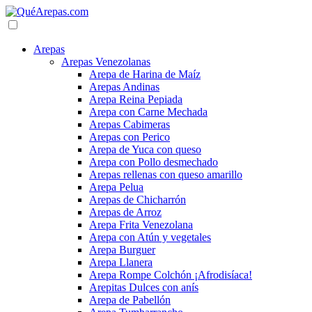
Arepas
Arepas Venezolanas
Arepa de Harina de Maíz
Arepas Andinas
Arepa Reina Pepiada
Arepa con Carne Mechada
Arepas Cabimeras
Arepas con Perico
Arepa de Yuca con queso
Arepa con Pollo desmechado
Arepas rellenas con queso amarillo
Arepa Pelua
Arepas de Chicharrón
Arepas de Arroz
Arepa Frita Venezolana
Arepa con Atún y vegetales
Arepa Burguer
Arepa Llanera
Arepa Rompe Colchón ¡Afrodisíaca!
Arepitas Dulces con anís
Arepa de Pabellón