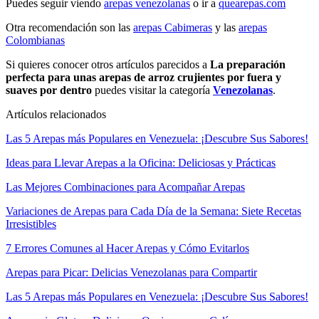
Puedes seguir viendo
arepas venezolanas
o ir a
quearepas.com
Otra recomendación son las
arepas Cabimeras
y las
arepas
Colombianas
Si quieres conocer otros artículos parecidos a
La preparación
perfecta para unas arepas de arroz crujientes por fuera y
suaves por dentro
puedes visitar la categoría
Venezolanas
.
Artículos relacionados
Las 5 Arepas más Populares en Venezuela: ¡Descubre Sus Sabores!
Ideas para Llevar Arepas a la Oficina: Deliciosas y Prácticas
Las Mejores Combinaciones para Acompañar Arepas
Variaciones de Arepas para Cada Día de la Semana: Siete Recetas
Irresistibles
7 Errores Comunes al Hacer Arepas y Cómo Evitarlos
Arepas para Picar: Delicias Venezolanas para Compartir
Las 5 Arepas más Populares en Venezuela: ¡Descubre Sus Sabores!