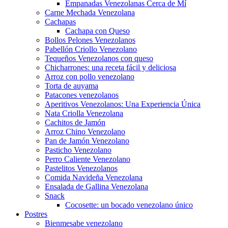
Empanadas Venezolanas Cerca de Mí
Carne Mechada Venezolana
Cachapas
Cachapa con Queso
Bollos Pelones Venezolanos
Pabellón Criollo Venezolano
Tequeños Venezolanos con queso
Chicharrones: una receta fácil y deliciosa
Arroz con pollo venezolano
Torta de auyama
Patacones venezolanos
Aperitivos Venezolanos: Una Experiencia Única
Nata Criolla Venezolana
Cachitos de Jamón
Arroz Chino Venezolano
Pan de Jamón Venezolano
Pasticho Venezolano
Perro Caliente Venezolano
Pastelitos Venezolanos
Comida Navideña Venezolana
Ensalada de Gallina Venezolana
Snack
Cocosette: un bocado venezolano único
Postres
Bienmesabe venezolano