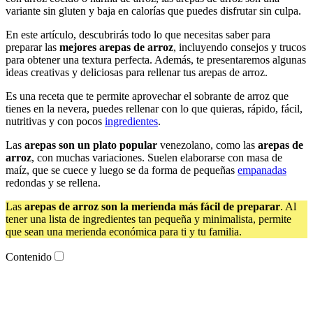
variante sin gluten y baja en calorías que puedes disfrutar sin culpa.
En este artículo, descubrirás todo lo que necesitas saber para
preparar las
mejores arepas de arroz
, incluyendo consejos y trucos
para obtener una textura perfecta. Además, te presentaremos algunas
ideas creativas y deliciosas para rellenar tus arepas de arroz.
Es una receta que te permite aprovechar el sobrante de arroz que
tienes en la nevera, puedes rellenar con lo que quieras, rápido, fácil,
nutritivas y con pocos
ingredientes
.
Las
arepas son un plato popular
venezolano, como las
arepas de
arroz
, con muchas variaciones. Suelen elaborarse con masa de
maíz, que se cuece y luego se da forma de pequeñas
empanadas
redondas y se rellena.
Las
arepas de arroz son la merienda más fácil de preparar
. Al
tener una lista de ingredientes tan pequeña y minimalista, permite
que sean una merienda económica para ti y tu familia.
Contenido