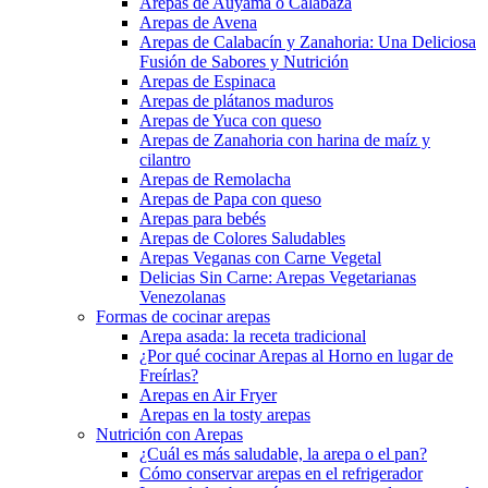
Arepas de Auyama o Calabaza
Arepas de Avena
Arepas de Calabacín y Zanahoria: Una Deliciosa
Fusión de Sabores y Nutrición
Arepas de Espinaca
Arepas de plátanos maduros
Arepas de Yuca con queso
Arepas de Zanahoria con harina de maíz y
cilantro
Arepas de Remolacha
Arepas de Papa con queso
Arepas para bebés
Arepas de Colores Saludables
Arepas Veganas con Carne Vegetal
Delicias Sin Carne: Arepas Vegetarianas
Venezolanas
Formas de cocinar arepas
Arepa asada: la receta tradicional
¿Por qué cocinar Arepas al Horno en lugar de
Freírlas?
Arepas en Air Fryer
Arepas en la tosty arepas
Nutrición con Arepas
¿Cuál es más saludable, la arepa o el pan?
Cómo conservar arepas en el refrigerador