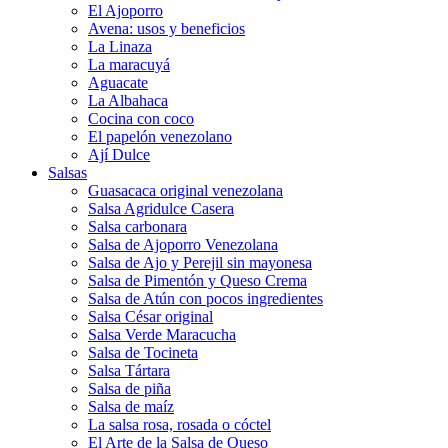
El Ajoporro
Avena: usos y beneficios
La Linaza
La maracuyá
Aguacate
La Albahaca
Cocina con coco
El papelón venezolano
Ají Dulce
Salsas
Guasacaca original venezolana
Salsa Agridulce Casera
Salsa carbonara
Salsa de Ajoporro Venezolana
Salsa de Ajo y Perejil sin mayonesa
Salsa de Pimentón y Queso Crema
Salsa de Atún con pocos ingredientes
Salsa César original
Salsa Verde Maracucha
Salsa de Tocineta
Salsa Tártara
Salsa de piña
Salsa de maíz
La salsa rosa, rosada o cóctel
El Arte de la Salsa de Queso