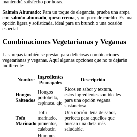
mantendrá satisfecho por horas.
Salmón Ahumado:
Para un toque de elegancia, prueba una arepa
con
salmón ahumado
,
queso crema
, y un poco de
eneldo
. Es una
opción ligera y sofisticada, ideal para un brunch o una ocasión
especial.
Combinaciones Vegetarianas y Veganas
Las arepas también se prestan para deliciosas combinaciones
vegetarianas y veganas. Aquí algunas opciones que no te dejarán
indiferente:
Ingredientes
Nombre
Descripción
Principales
Ricos en sabor y textura,
Hongos
Hongos
estos ingredientes son ideales
portobello,
Salteados
para una opción vegana
espinaca, ajo
sustanciosa.
Tofu
Una opción llena de sabor,
Tofu
marinado,
perfecta para aquellos que
Marinado
pimientos,
buscan una dieta más
calabacín
saludable.
Hummus,