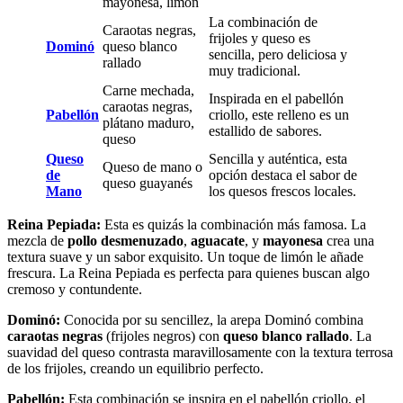
mayonesa, limón
La combinación de
Caraotas negras,
frijoles y queso es
Dominó
queso blanco
sencilla, pero deliciosa y
rallado
muy tradicional.
Carne mechada,
Inspirada en el pabellón
caraotas negras,
Pabellón
criollo, este relleno es un
plátano maduro,
estallido de sabores.
queso
Queso
Sencilla y auténtica, esta
Queso de mano o
de
opción destaca el sabor de
queso guayanés
Mano
los quesos frescos locales.
Reina Pepiada:
Esta es quizás la combinación más famosa. La
mezcla de
pollo desmenuzado
,
aguacate
, y
mayonesa
crea una
textura suave y un sabor exquisito. Un toque de limón le añade
frescura. La Reina Pepiada es perfecta para quienes buscan algo
cremoso y contundente.
Dominó:
Conocida por su sencillez, la arepa Dominó combina
caraotas negras
(frijoles negros) con
queso blanco rallado
. La
suavidad del queso contrasta maravillosamente con la textura terrosa
de los frijoles, creando un equilibrio perfecto.
Pabellón:
Esta combinación se inspira en el pabellón criollo, el