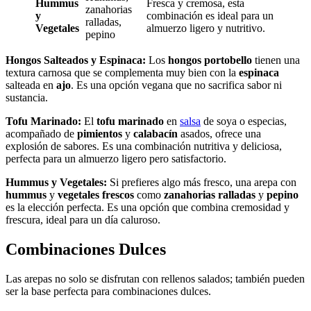
Hummus
Fresca y cremosa, esta
zanahorias
y
combinación es ideal para un
ralladas,
Vegetales
almuerzo ligero y nutritivo.
pepino
Hongos Salteados y Espinaca:
Los
hongos portobello
tienen una
textura carnosa que se complementa muy bien con la
espinaca
salteada en
ajo
. Es una opción vegana que no sacrifica sabor ni
sustancia.
Tofu Marinado:
El
tofu marinado
en
salsa
de soya o especias,
acompañado de
pimientos
y
calabacín
asados, ofrece una
explosión de sabores. Es una combinación nutritiva y deliciosa,
perfecta para un almuerzo ligero pero satisfactorio.
Hummus y Vegetales:
Si prefieres algo más fresco, una arepa con
hummus
y
vegetales frescos
como
zanahorias ralladas
y
pepino
es la elección perfecta. Es una opción que combina cremosidad y
frescura, ideal para un día caluroso.
Combinaciones Dulces
Las arepas no solo se disfrutan con rellenos salados; también pueden
ser la base perfecta para combinaciones dulces.