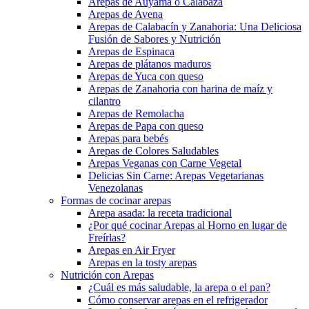
Arepas de Auyama o Calabaza
Arepas de Avena
Arepas de Calabacín y Zanahoria: Una Deliciosa
Fusión de Sabores y Nutrición
Arepas de Espinaca
Arepas de plátanos maduros
Arepas de Yuca con queso
Arepas de Zanahoria con harina de maíz y
cilantro
Arepas de Remolacha
Arepas de Papa con queso
Arepas para bebés
Arepas de Colores Saludables
Arepas Veganas con Carne Vegetal
Delicias Sin Carne: Arepas Vegetarianas
Venezolanas
Formas de cocinar arepas
Arepa asada: la receta tradicional
¿Por qué cocinar Arepas al Horno en lugar de
Freírlas?
Arepas en Air Fryer
Arepas en la tosty arepas
Nutrición con Arepas
¿Cuál es más saludable, la arepa o el pan?
Cómo conservar arepas en el refrigerador