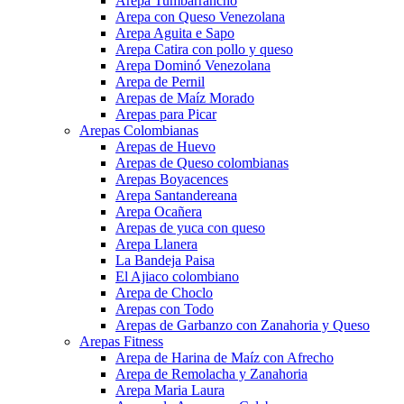
Arepa Tumbarrancho
Arepa con Queso Venezolana
Arepa Aguita e Sapo
Arepa Catira con pollo y queso
Arepa Dominó Venezolana
Arepa de Pernil
Arepas de Maíz Morado
Arepas para Picar
Arepas Colombianas
Arepas de Huevo
Arepas de Queso colombianas
Arepas Boyacences
Arepa Santandereana
Arepa Ocañera
Arepas de yuca con queso
Arepa Llanera
La Bandeja Paisa
El Ajiaco colombiano
Arepa de Choclo
Arepas con Todo
Arepas de Garbanzo con Zanahoria y Queso
Arepas Fitness
Arepa de Harina de Maíz con Afrecho
Arepa de Remolacha y Zanahoria
Arepa Maria Laura