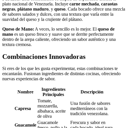
plato nacional de Venezuela. Incluye
carne mechada
,
caraotas
negras
,
plátano maduro
, y
queso
. Cada bocado ofrece una mezcla
de sabores salados y dulces, con una textura que varía entre la
suavidad del queso y la crujiente del plátano.
Queso de Mano:
A veces, lo sencillo es lo mejor. El
queso de
mano
es un queso fresco y suave que se derrite perfectamente
dentro de la arepa caliente, ofreciendo un sabor auténtico y una
textura cremosa.
Combinaciones Innovadoras
Si eres de los que les gusta experimentar, estas combinaciones te
encantarán. Fusionan ingredientes de distintas cocinas, ofreciendo
nuevas experiencias de sabor.
Ingredientes
Nombre
Descripción
Principales
Tomate,
Una fusión de sabores
mozzarella,
Capresa
mediterráneos con la
albahaca, aceite
tradición venezolana.
de oliva
Guacamole
Frescura y sabor en
Guacamole
fresco, pollo a la
cada bocado, ideal para