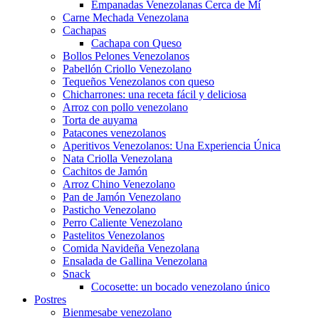
Empanadas Venezolanas Cerca de Mí
Carne Mechada Venezolana
Cachapas
Cachapa con Queso
Bollos Pelones Venezolanos
Pabellón Criollo Venezolano
Tequeños Venezolanos con queso
Chicharrones: una receta fácil y deliciosa
Arroz con pollo venezolano
Torta de auyama
Patacones venezolanos
Aperitivos Venezolanos: Una Experiencia Única
Nata Criolla Venezolana
Cachitos de Jamón
Arroz Chino Venezolano
Pan de Jamón Venezolano
Pasticho Venezolano
Perro Caliente Venezolano
Pastelitos Venezolanos
Comida Navideña Venezolana
Ensalada de Gallina Venezolana
Snack
Cocosette: un bocado venezolano único
Postres
Bienmesabe venezolano