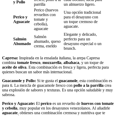
y Pollo
parrilla
un almuerzo ligero.
Perico (huevos
Una opción tradicional
revueltos con
Perico y
para el desayuno con
tomate y
Aguacate
un toque cremoso de
cebolla),
aguacate.
aguacate
Elegante y delicado,
Salmón
Salmón
perfecto para un
ahumado, queso
Ahumado
desayuno especial o un
crema, eneldo
brunch.
Capresa:
Inspirada en la ensalada italiana, la arepa Capresa
combina
tomate fresco
,
mozzarella
,
albahaca
, y un toque de
aceite de oliva
. Esta combinación es fresca y ligera, perfecta para
quienes buscan un sabor más internacional.
Guacamole y Pollo:
Si te gusta el
guacamole
, esta combinación es
para ti. La mezcla de guacamole fresco con
pollo a la parrilla
crea
una explosión de sabores y texturas. Es una opción saludable y muy
sabrosa.
Perico y Aguacate:
El
perico
es un revuelto de
huevos con tomate
y cebolla
, muy popular en los desayunos venezolanos. Al añadirle
aguacate
, obtienes una combinación cremosa y nutritiva que te