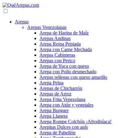
Arepas
Arepas Venezolanas
Arepa de Harina de Maíz
Arepas Andinas
Arepa Reina Pepiada
Arepa con Carne Mechada
Arepas Cabimeras
Arepas con Perico
Arepa de Yuca con queso
Arepa con Pollo desmechado
Arepas rellenas con queso amarillo
Arepa Pelua
Arepas de Chicharrón
Arepas de Arroz
Arepa Frita Venezolana
Arepa con Atún y vegetales
Arepa Burguer
Arepa Llanera
Arepa Rompe Colchón ¡Afrodisíaca!
Arepitas Dulces con anís
Arepa de Pabellón