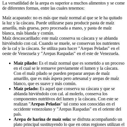
La versatilidad de la arepa es superior a muchos alimentos y se come
de diferentes formas, entre las cuales tenemos:
Maíz acaparado: no es más que maíz normal al que se le ha quitado
la luz y la cáscara. Puede utilizarse para producir pasta de maíz
amarilla, más gruesa, pero procesada a mano, y pasta de maíz
blanca, más blanda y común.
Maíz descascarillado: este maíz conserva su cáscara y se ablanda
hirviéndolo con cal. Cuando se muele, se conservan los nutrientes
de la cal y la cáscara. Se utiliza para hacer "Arepas Peladas" en el
oeste de Venezuela y "Arepas Raspadas" en el este de Venezuela.
Maíz pilado:
Es el maíz normal que es sometido a un proceso
en el cual se le remueve previamente el lumen y la cáscara.
Con el maíz pilado se pueden preparar arepas de maíz
amarillo, que es más áspera pero artesanal y arepas de maíz
blanco, que es suave y más común.
Maíz pelado:
Es aquel que conserva su cáscara y que se
ablanda hirviéndolo con cal. al molerlo, conserva los
componentes nutritivos del lumen y la cáscara. Con este se
realizan "
Arepas Peladas
" tal como son conocidas en el
occidente venezolano y "Arepas Raspadas" en el oriente del
país.
Arepa de harina de maíz sola:
se disfruta acompañando un
plato principal sustituyendo lo que en otras regiones utilizan el