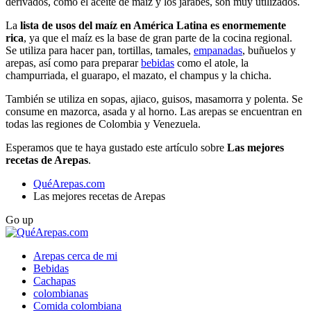
derivados, como el aceite de maíz y los jarabes, son muy utilizados.
La
lista de usos del maíz en América Latina es enormemente
rica
, ya que el maíz es la base de gran parte de la cocina regional.
Se utiliza para hacer pan, tortillas, tamales,
empanadas
, buñuelos y
arepas, así como para preparar
bebidas
como el atole, la
champurriada, el guarapo, el mazato, el champus y la chicha.
También se utiliza en sopas, ajiaco, guisos, masamorra y polenta. Se
consume en mazorca, asada y al horno. Las arepas se encuentran en
todas las regiones de Colombia y Venezuela.
Esperamos que te haya gustado este artículo sobre
Las mejores
recetas de Arepas
.
QuéArepas.com
Las mejores recetas de Arepas
Go up
Arepas cerca de mi
Bebidas
Cachapas
colombianas
Comida colombiana