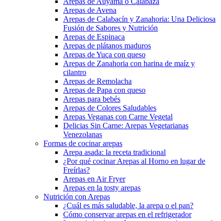
Arepas de Auyama o Calabaza
Arepas de Avena
Arepas de Calabacín y Zanahoria: Una Deliciosa
Fusión de Sabores y Nutrición
Arepas de Espinaca
Arepas de plátanos maduros
Arepas de Yuca con queso
Arepas de Zanahoria con harina de maíz y
cilantro
Arepas de Remolacha
Arepas de Papa con queso
Arepas para bebés
Arepas de Colores Saludables
Arepas Veganas con Carne Vegetal
Delicias Sin Carne: Arepas Vegetarianas
Venezolanas
Formas de cocinar arepas
Arepa asada: la receta tradicional
¿Por qué cocinar Arepas al Horno en lugar de
Freírlas?
Arepas en Air Fryer
Arepas en la tosty arepas
Nutrición con Arepas
¿Cuál es más saludable, la arepa o el pan?
Cómo conservar arepas en el refrigerador