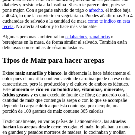
diabetes y resistencia a la insulina. Si esto te parece bien, pués se
pone mejor. Con agregarle salvado de trigo o
afrecho
, el índice baja
a 40-45, lo que la convierte en vegetariana. Puedes añadir unas 3 o 4
cucharadas de salvado a la cantidad de masa
como te indico en esta
receta
. No afecta al sabor y lo hace más saludable.
Algunas personas también rallan
calabacines
,
zanahorias
o
berenjenas en la masa, de forma similar al salvado. También están
deliciosos con semillas de sésamo tostadas.
Tipos de Maíz para hacer arepas
Existe
maíz amarillo y blanco
, la diferencia la hace básicamente el
color pues el amarillo contiene aceite de carotina que le da ese color
característico, pero la producción y el cultivo de ambos es idéntico.
Este
alimento es rico en carbohidratos, vitaminas, minerales,
ácidos grasos
y es una excelente fuente de fibra; de acuerdo con la
cantidad de maíz que contenga la arepa o con lo que se acompañe
depende la carga calórica que ésta contenga, por ejemplo, una
porción de 100 gramos de maíz contiene 365 calorías.
Tradicionalmente, en varios países de Latinoamérica, las
abuelas
hacían las arepas desde cero
: recogían el maíz, lo pilaban a mano
en grandes y pesados morteros de madera, lo cocinaban y molían