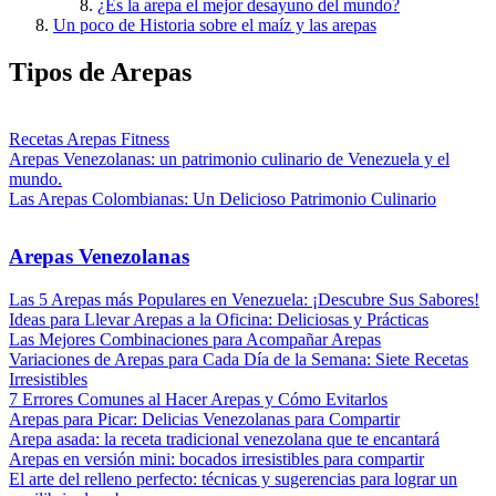
¿Es la arepa el mejor desayuno del mundo?
Un poco de Historia sobre el maíz y las arepas
Tipos de Arepas
Recetas Arepas Fitness
Arepas Venezolanas: un patrimonio culinario de Venezuela y el
mundo.
Las Arepas Colombianas: Un Delicioso Patrimonio Culinario
Arepas Venezolanas
Las 5 Arepas más Populares en Venezuela: ¡Descubre Sus Sabores!
Ideas para Llevar Arepas a la Oficina: Deliciosas y Prácticas
Las Mejores Combinaciones para Acompañar Arepas
Variaciones de Arepas para Cada Día de la Semana: Siete Recetas
Irresistibles
7 Errores Comunes al Hacer Arepas y Cómo Evitarlos
Arepas para Picar: Delicias Venezolanas para Compartir
Arepa asada: la receta tradicional venezolana que te encantará
Arepas en versión mini: bocados irresistibles para compartir
El arte del relleno perfecto: técnicas y sugerencias para lograr un