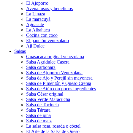
El Ajoporro
Avena: usos y beneficios
La Linaza
La maracuyá
Aguacate
La Albahaca
Cocina con coco
El papelón venezolano
Ají Dulce
Salsas
Guasacaca original venezolana
Salsa Agridulce Casera
Salsa carbonara
Salsa de Ajoporro Venezolana
Salsa de Ajo y Perejil sin mayonesa
Salsa de Pimentón y Queso Crema
Salsa de Atún con pocos ingredientes
Salsa César original
Salsa Verde Maracucha
Salsa de Tocineta
Salsa Tártara
Salsa de piña
Salsa de maíz
La salsa rosa, rosada o cóctel
El Arte de la Salsa de Queso