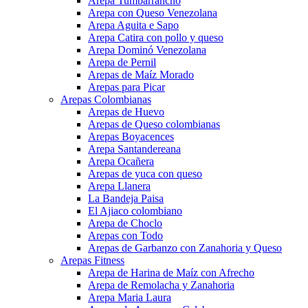
Arepa Tumbarrancho
Arepa con Queso Venezolana
Arepa Aguita e Sapo
Arepa Catira con pollo y queso
Arepa Dominó Venezolana
Arepa de Pernil
Arepas de Maíz Morado
Arepas para Picar
Arepas Colombianas
Arepas de Huevo
Arepas de Queso colombianas
Arepas Boyacences
Arepa Santandereana
Arepa Ocañera
Arepas de yuca con queso
Arepa Llanera
La Bandeja Paisa
El Ajiaco colombiano
Arepa de Choclo
Arepas con Todo
Arepas de Garbanzo con Zanahoria y Queso
Arepas Fitness
Arepa de Harina de Maíz con Afrecho
Arepa de Remolacha y Zanahoria
Arepa Maria Laura