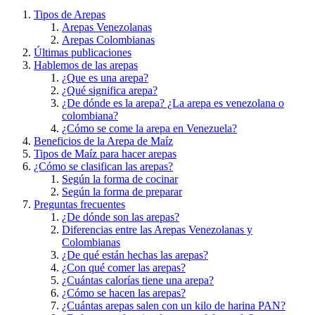
Tipos de Arepas
Arepas Venezolanas
Arepas Colombianas
Últimas publicaciones
Hablemos de las arepas
¿Que es una arepa?
¿Qué significa arepa?
¿De dónde es la arepa? ¿La arepa es venezolana o
colombiana?
¿Cómo se come la arepa en Venezuela?
Beneficios de la Arepa de Maíz
Tipos de Maíz para hacer arepas
¿Cómo se clasifican las arepas?
Según la forma de cocinar
Según la forma de preparar
Preguntas frecuentes
¿De dónde son las arepas?
Diferencias entre las Arepas Venezolanas y
Colombianas
¿De qué están hechas las arepas?
¿Con qué comer las arepas?
¿Cuántas calorías tiene una arepa?
¿Cómo se hacen las arepas?
¿Cuántas arepas salen con un kilo de harina PAN?