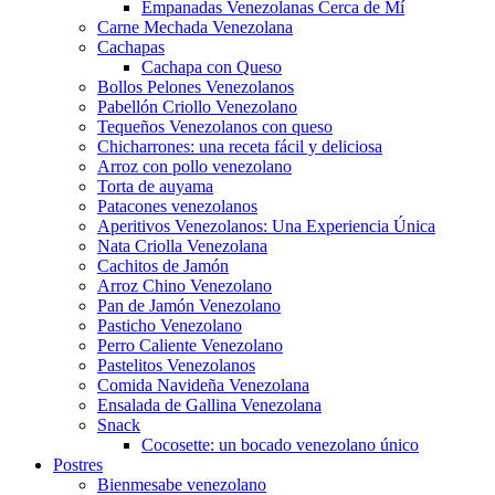
Empanadas Venezolanas Cerca de Mí
Carne Mechada Venezolana
Cachapas
Cachapa con Queso
Bollos Pelones Venezolanos
Pabellón Criollo Venezolano
Tequeños Venezolanos con queso
Chicharrones: una receta fácil y deliciosa
Arroz con pollo venezolano
Torta de auyama
Patacones venezolanos
Aperitivos Venezolanos: Una Experiencia Única
Nata Criolla Venezolana
Cachitos de Jamón
Arroz Chino Venezolano
Pan de Jamón Venezolano
Pasticho Venezolano
Perro Caliente Venezolano
Pastelitos Venezolanos
Comida Navideña Venezolana
Ensalada de Gallina Venezolana
Snack
Cocosette: un bocado venezolano único
Postres
Bienmesabe venezolano