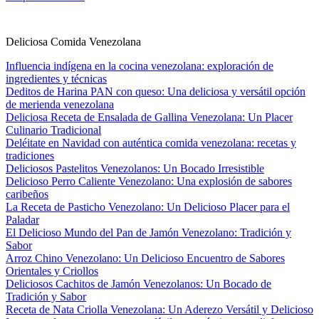
Deliciosa Comida Venezolana
Influencia indígena en la cocina venezolana: exploración de
ingredientes y técnicas
Deditos de Harina PAN con queso: Una deliciosa y versátil opción
de merienda venezolana
Deliciosa Receta de Ensalada de Gallina Venezolana: Un Placer
Culinario Tradicional
Deléitate en Navidad con auténtica comida venezolana: recetas y
tradiciones
Deliciosos Pastelitos Venezolanos: Un Bocado Irresistible
Delicioso Perro Caliente Venezolano: Una explosión de sabores
caribeños
La Receta de Pasticho Venezolano: Un Delicioso Placer para el
Paladar
El Delicioso Mundo del Pan de Jamón Venezolano: Tradición y
Sabor
Arroz Chino Venezolano: Un Delicioso Encuentro de Sabores
Orientales y Criollos
Deliciosos Cachitos de Jamón Venezolanos: Un Bocado de
Tradición y Sabor
Receta de Nata Criolla Venezolana: Un Aderezo Versátil y Delicioso