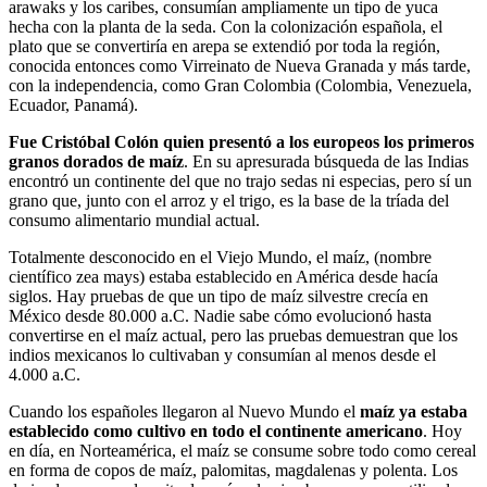
arawaks y los caribes, consumían ampliamente un tipo de yuca
hecha con la planta de la seda. Con la colonización española, el
plato que se convertiría en arepa se extendió por toda la región,
conocida entonces como Virreinato de Nueva Granada y más tarde,
con la independencia, como Gran Colombia (Colombia, Venezuela,
Ecuador, Panamá).
Fue Cristóbal Colón quien presentó a los europeos los primeros
granos dorados de maíz
. En su apresurada búsqueda de las Indias
encontró un continente del que no trajo sedas ni especias, pero sí un
grano que, junto con el arroz y el trigo, es la base de la tríada del
consumo alimentario mundial actual.
Totalmente desconocido en el Viejo Mundo, el maíz, (nombre
científico zea mays) estaba establecido en América desde hacía
siglos. Hay pruebas de que un tipo de maíz silvestre crecía en
México desde 80.000 a.C. Nadie sabe cómo evolucionó hasta
convertirse en el maíz actual, pero las pruebas demuestran que los
indios mexicanos lo cultivaban y consumían al menos desde el
4.000 a.C.
Cuando los españoles llegaron al Nuevo Mundo el
maíz ya estaba
establecido como cultivo en todo el continente americano
. Hoy
en día, en Norteamérica, el maíz se consume sobre todo como cereal
en forma de copos de maíz, palomitas, magdalenas y polenta. Los