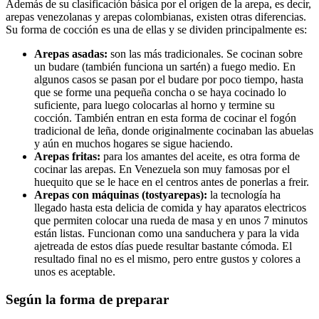
Además de su clasificación básica por el origen de la arepa, es decir,
arepas venezolanas y arepas colombianas, existen otras diferencias.
Su forma de cocción es una de ellas y se dividen principalmente es:
Arepas asadas:
son las más tradicionales. Se cocinan sobre
un budare (también funciona un sartén) a fuego medio. En
algunos casos se pasan por el budare por poco tiempo, hasta
que se forme una pequeña concha o se haya cocinado lo
suficiente, para luego colocarlas al horno y termine su
cocción. También entran en esta forma de cocinar el fogón
tradicional de leña, donde originalmente cocinaban las abuelas
y aún en muchos hogares se sigue haciendo.
Arepas fritas:
para los amantes del aceite, es otra forma de
cocinar las arepas. En Venezuela son muy famosas por el
huequito que se le hace en el centros antes de ponerlas a freir.
Arepas con máquinas (tostyarepas):
la tecnología ha
llegado hasta esta delicia de comida y hay aparatos electricos
que permiten colocar una rueda de masa y en unos 7 minutos
están listas. Funcionan como una sanduchera y para la vida
ajetreada de estos días puede resultar bastante cómoda. El
resultado final no es el mismo, pero entre gustos y colores a
unos es aceptable.
Según la forma de preparar