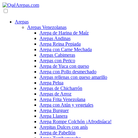
Arepas
Arepas Venezolanas
Arepa de Harina de Maíz
Arepas Andinas
Arepa Reina Pepiada
Arepa con Carne Mechada
Arepas Cabimeras
Arepas con Perico
Arepa de Yuca con queso
Arepa con Pollo desmechado
Arepas rellenas con queso amarillo
Arepa Pelua
Arepas de Chicharrón
Arepas de Arroz
Arepa Frita Venezolana
Arepa con Atún y vegetales
Arepa Burguer
Arepa Llanera
Arepa Rompe Colchón ¡Afrodisíaca!
Arepitas Dulces con anís
Arepa de Pabellón