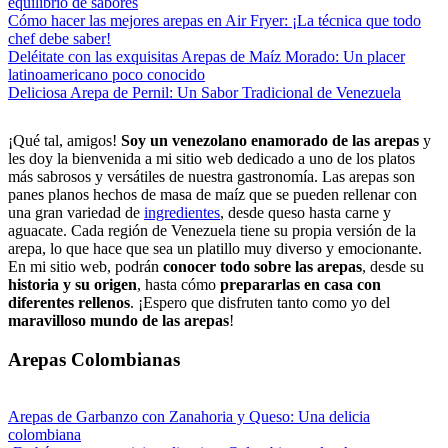
equilibrio de sabores
Cómo hacer las mejores arepas en Air Fryer: ¡La técnica que todo
chef debe saber!
Deléitate con las exquisitas Arepas de Maíz Morado: Un placer
latinoamericano poco conocido
Deliciosa Arepa de Pernil: Un Sabor Tradicional de Venezuela
¡Qué tal, amigos!
Soy un venezolano enamorado de las arepas
y
les doy la bienvenida a mi sitio web dedicado a uno de los platos
más sabrosos y versátiles de nuestra gastronomía. Las arepas son
panes planos hechos de masa de maíz que se pueden rellenar con
una gran variedad de
ingredientes
, desde queso hasta carne y
aguacate. Cada región de Venezuela tiene su propia versión de la
arepa, lo que hace que sea un platillo muy diverso y emocionante.
En mi sitio web, podrán
conocer todo sobre las arepas
, desde su
historia y su origen
, hasta cómo
prepararlas en casa con
diferentes rellenos
. ¡Espero que disfruten tanto como yo del
maravilloso mundo de las arepas
!
Arepas Colombianas
Arepas de Garbanzo con Zanahoria y Queso: Una delicia
colombiana