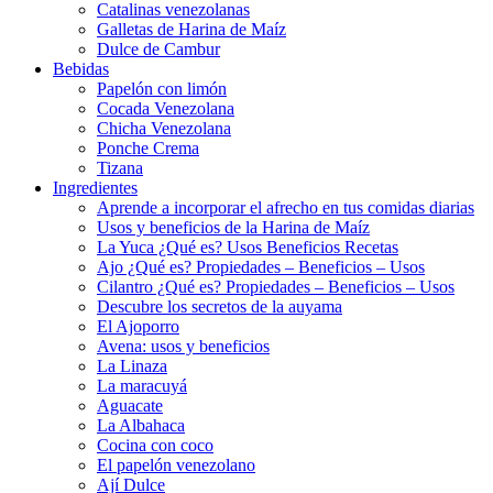
Catalinas venezolanas
Galletas de Harina de Maíz
Dulce de Cambur
Bebidas
Papelón con limón
Cocada Venezolana
Chicha Venezolana
Ponche Crema
Tizana
Ingredientes
Aprende a incorporar el afrecho en tus comidas diarias
Usos y beneficios de la Harina de Maíz
La Yuca ¿Qué es? Usos Beneficios Recetas
Ajo ¿Qué es? Propiedades – Beneficios – Usos
Cilantro ¿Qué es? Propiedades – Beneficios – Usos
Descubre los secretos de la auyama
El Ajoporro
Avena: usos y beneficios
La Linaza
La maracuyá
Aguacate
La Albahaca
Cocina con coco
El papelón venezolano
Ají Dulce