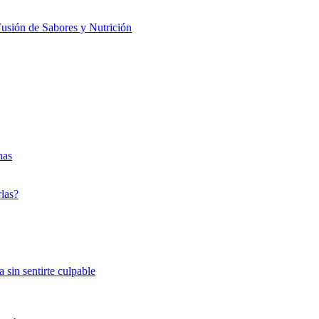
usión de Sabores y Nutrición
nas
rlas?
 sin sentirte culpable