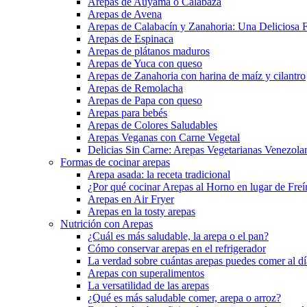
Arepas de Auyama o Calabaza
Arepas de Avena
Arepas de Calabacín y Zanahoria: Una Deliciosa F
Arepas de Espinaca
Arepas de plátanos maduros
Arepas de Yuca con queso
Arepas de Zanahoria con harina de maíz y cilantro
Arepas de Remolacha
Arepas de Papa con queso
Arepas para bebés
Arepas de Colores Saludables
Arepas Veganas con Carne Vegetal
Delicias Sin Carne: Arepas Vegetarianas Venezola
Formas de cocinar arepas
Arepa asada: la receta tradicional
¿Por qué cocinar Arepas al Horno en lugar de Freí
Arepas en Air Fryer
Arepas en la tosty arepas
Nutrición con Arepas
¿Cuál es más saludable, la arepa o el pan?
Cómo conservar arepas en el refrigerador
La verdad sobre cuántas arepas puedes comer al día
Arepas con superalimentos
La versatilidad de las arepas
¿Qué es más saludable comer, arepa o arroz?