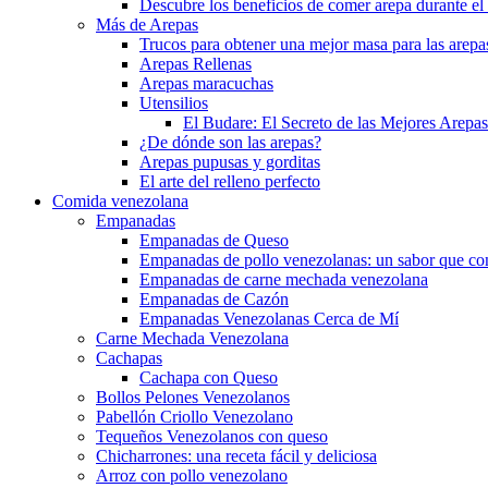
Descubre los beneficios de comer arepa durante e
Más de Arepas
Trucos para obtener una mejor masa para las arepa
Arepas Rellenas
Arepas maracuchas
Utensilios
El Budare: El Secreto de las Mejores Arepa
¿De dónde son las arepas?
Arepas pupusas y gorditas
El arte del relleno perfecto
Comida venezolana
Empanadas
Empanadas de Queso
Empanadas de pollo venezolanas: un sabor que con
Empanadas de carne mechada venezolana
Empanadas de Cazón
Empanadas Venezolanas Cerca de Mí
Carne Mechada Venezolana
Cachapas
Cachapa con Queso
Bollos Pelones Venezolanos
Pabellón Criollo Venezolano
Tequeños Venezolanos con queso
Chicharrones: una receta fácil y deliciosa
Arroz con pollo venezolano