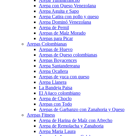
Arepa Tumbarrancho
Arepa con Queso Venezolana
Arepa Aguita e Sapo
Arepa Catira con pollo y queso
Arepa Dominó Venezolana
Arepa de Pernil
Arepas de Maíz Morado
Arepas para Picar
Arepas Colombianas
Arepas de Huevo
Arepas de Queso colombianas
Arepas Boyacences
Arepa Santandereana
Arepa Ocañera
Arepas de yuca con queso
Arepa Llanera
La Bandeja Paisa
El Ajiaco colombiano
Arepa de Choclo
Arepas con Todo
Arepas de Garbanzo con Zanahoria y Queso
Arepas Fitness
Arepa de Harina de Maíz con Afrecho
Arepa de Remolacha y Zanahoria
Arepa Maria Laura