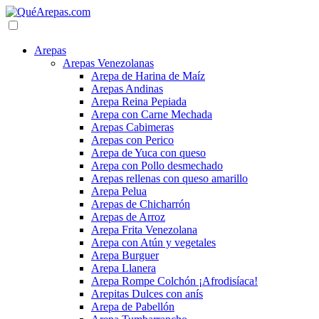
Arepas
Arepas Venezolanas
Arepa de Harina de Maíz
Arepas Andinas
Arepa Reina Pepiada
Arepa con Carne Mechada
Arepas Cabimeras
Arepas con Perico
Arepa de Yuca con queso
Arepa con Pollo desmechado
Arepas rellenas con queso amarillo
Arepa Pelua
Arepas de Chicharrón
Arepas de Arroz
Arepa Frita Venezolana
Arepa con Atún y vegetales
Arepa Burguer
Arepa Llanera
Arepa Rompe Colchón ¡Afrodisíaca!
Arepitas Dulces con anís
Arepa de Pabellón