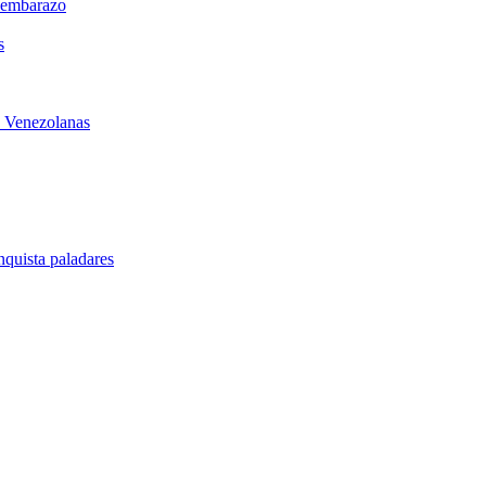
l embarazo
s
s Venezolanas
quista paladares