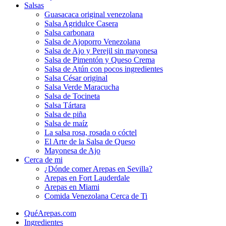
Salsas
Guasacaca original venezolana
Salsa Agridulce Casera
Salsa carbonara
Salsa de Ajoporro Venezolana
Salsa de Ajo y Perejil sin mayonesa
Salsa de Pimentón y Queso Crema
Salsa de Atún con pocos ingredientes
Salsa César original
Salsa Verde Maracucha
Salsa de Tocineta
Salsa Tártara
Salsa de piña
Salsa de maíz
La salsa rosa, rosada o cóctel
El Arte de la Salsa de Queso
Mayonesa de Ajo
Cerca de mi
¿Dónde comer Arepas en Sevilla?
Arepas en Fort Lauderdale
Arepas en Miami
Comida Venezolana Cerca de Ti
QuéArepas.com
Ingredientes