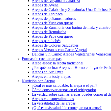
Arepas de Auyama o Calabaza
Arepas de Avena
Arepas de Calabacín y Zanahoria: Una Deliciosa F
Arepas de Espinaca
Arepas de plátanos maduros
Arepas de Yuca con queso
Arepas de Zanahoria con harina de maíz y cilantro
Arepas de Remolacha
Arepas de Papa con queso
Arepas para bebés
Arepas de Colores Saludables
Arepas Veganas con Carne Vegetal
Delicias Sin Carne: Arepas Vegetarianas Venezola
Formas de cocinar arepas
Arepa asada: la receta tradicional
¿Por qué cocinar Arepas al Horno en lugar de Freí
Arepas en Air Fryer
Arepas en la tosty arepas
Nutrición con Arepas
¿Cuál es más saludable, la arepa o el pan?
Cómo conservar arepas en el refrigerador
La verdad sobre cuántas arepas puedes comer al día
Arepas con superalimentos
La versatilidad de las arepas
¿Qué es más saludable comer, arepa o arroz?