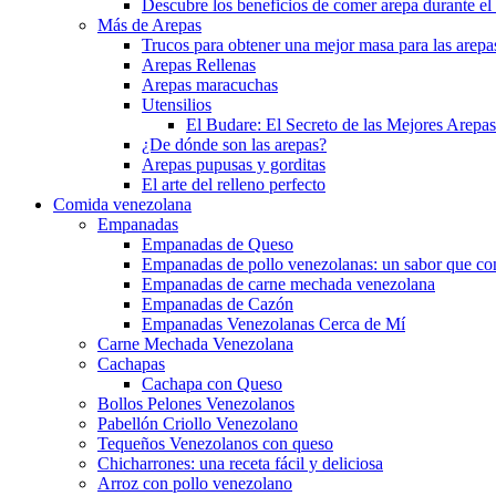
Descubre los beneficios de comer arepa durante e
Más de Arepas
Trucos para obtener una mejor masa para las arepa
Arepas Rellenas
Arepas maracuchas
Utensilios
El Budare: El Secreto de las Mejores Arepa
¿De dónde son las arepas?
Arepas pupusas y gorditas
El arte del relleno perfecto
Comida venezolana
Empanadas
Empanadas de Queso
Empanadas de pollo venezolanas: un sabor que con
Empanadas de carne mechada venezolana
Empanadas de Cazón
Empanadas Venezolanas Cerca de Mí
Carne Mechada Venezolana
Cachapas
Cachapa con Queso
Bollos Pelones Venezolanos
Pabellón Criollo Venezolano
Tequeños Venezolanos con queso
Chicharrones: una receta fácil y deliciosa
Arroz con pollo venezolano