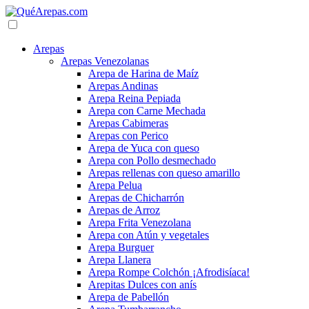
Arepas
Arepas Venezolanas
Arepa de Harina de Maíz
Arepas Andinas
Arepa Reina Pepiada
Arepa con Carne Mechada
Arepas Cabimeras
Arepas con Perico
Arepa de Yuca con queso
Arepa con Pollo desmechado
Arepas rellenas con queso amarillo
Arepa Pelua
Arepas de Chicharrón
Arepas de Arroz
Arepa Frita Venezolana
Arepa con Atún y vegetales
Arepa Burguer
Arepa Llanera
Arepa Rompe Colchón ¡Afrodisíaca!
Arepitas Dulces con anís
Arepa de Pabellón