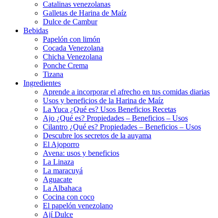
Catalinas venezolanas
Galletas de Harina de Maíz
Dulce de Cambur
Bebidas
Papelón con limón
Cocada Venezolana
Chicha Venezolana
Ponche Crema
Tizana
Ingredientes
Aprende a incorporar el afrecho en tus comidas diarias
Usos y beneficios de la Harina de Maíz
La Yuca ¿Qué es? Usos Beneficios Recetas
Ajo ¿Qué es? Propiedades – Beneficios – Usos
Cilantro ¿Qué es? Propiedades – Beneficios – Usos
Descubre los secretos de la auyama
El Ajoporro
Avena: usos y beneficios
La Linaza
La maracuyá
Aguacate
La Albahaca
Cocina con coco
El papelón venezolano
Ají Dulce