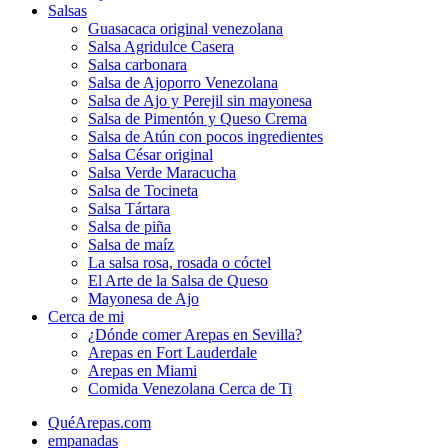
Salsas
Guasacaca original venezolana
Salsa Agridulce Casera
Salsa carbonara
Salsa de Ajoporro Venezolana
Salsa de Ajo y Perejil sin mayonesa
Salsa de Pimentón y Queso Crema
Salsa de Atún con pocos ingredientes
Salsa César original
Salsa Verde Maracucha
Salsa de Tocineta
Salsa Tártara
Salsa de piña
Salsa de maíz
La salsa rosa, rosada o cóctel
El Arte de la Salsa de Queso
Mayonesa de Ajo
Cerca de mi
¿Dónde comer Arepas en Sevilla?
Arepas en Fort Lauderdale
Arepas en Miami
Comida Venezolana Cerca de Ti
QuéArepas.com
empanadas