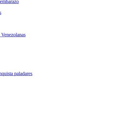
l embarazo
s
s Venezolanas
quista paladares