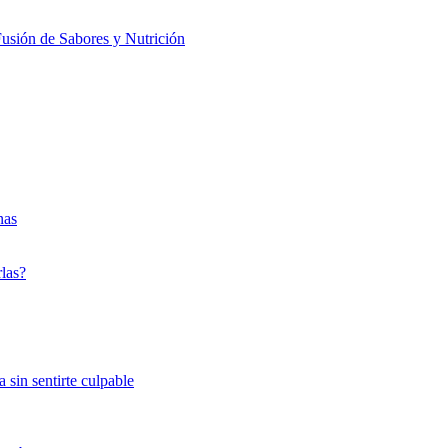
usión de Sabores y Nutrición
nas
rlas?
 sin sentirte culpable