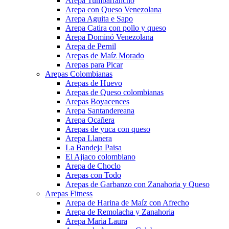
Arepa Tumbarrancho
Arepa con Queso Venezolana
Arepa Aguita e Sapo
Arepa Catira con pollo y queso
Arepa Dominó Venezolana
Arepa de Pernil
Arepas de Maíz Morado
Arepas para Picar
Arepas Colombianas
Arepas de Huevo
Arepas de Queso colombianas
Arepas Boyacences
Arepa Santandereana
Arepa Ocañera
Arepas de yuca con queso
Arepa Llanera
La Bandeja Paisa
El Ajiaco colombiano
Arepa de Choclo
Arepas con Todo
Arepas de Garbanzo con Zanahoria y Queso
Arepas Fitness
Arepa de Harina de Maíz con Afrecho
Arepa de Remolacha y Zanahoria
Arepa Maria Laura