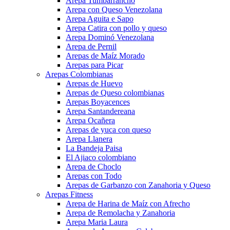
Arepa Tumbarrancho
Arepa con Queso Venezolana
Arepa Aguita e Sapo
Arepa Catira con pollo y queso
Arepa Dominó Venezolana
Arepa de Pernil
Arepas de Maíz Morado
Arepas para Picar
Arepas Colombianas
Arepas de Huevo
Arepas de Queso colombianas
Arepas Boyacences
Arepa Santandereana
Arepa Ocañera
Arepas de yuca con queso
Arepa Llanera
La Bandeja Paisa
El Ajiaco colombiano
Arepa de Choclo
Arepas con Todo
Arepas de Garbanzo con Zanahoria y Queso
Arepas Fitness
Arepa de Harina de Maíz con Afrecho
Arepa de Remolacha y Zanahoria
Arepa Maria Laura