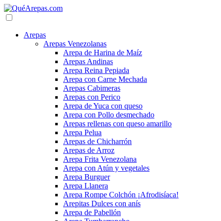
Arepas
Arepas Venezolanas
Arepa de Harina de Maíz
Arepas Andinas
Arepa Reina Pepiada
Arepa con Carne Mechada
Arepas Cabimeras
Arepas con Perico
Arepa de Yuca con queso
Arepa con Pollo desmechado
Arepas rellenas con queso amarillo
Arepa Pelua
Arepas de Chicharrón
Arepas de Arroz
Arepa Frita Venezolana
Arepa con Atún y vegetales
Arepa Burguer
Arepa Llanera
Arepa Rompe Colchón ¡Afrodisíaca!
Arepitas Dulces con anís
Arepa de Pabellón