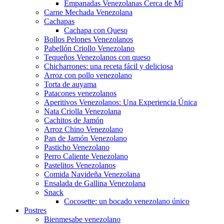
Empanadas Venezolanas Cerca de Mí
Carne Mechada Venezolana
Cachapas
Cachapa con Queso
Bollos Pelones Venezolanos
Pabellón Criollo Venezolano
Tequeños Venezolanos con queso
Chicharrones: una receta fácil y deliciosa
Arroz con pollo venezolano
Torta de auyama
Patacones venezolanos
Aperitivos Venezolanos: Una Experiencia Única
Nata Criolla Venezolana
Cachitos de Jamón
Arroz Chino Venezolano
Pan de Jamón Venezolano
Pasticho Venezolano
Perro Caliente Venezolano
Pastelitos Venezolanos
Comida Navideña Venezolana
Ensalada de Gallina Venezolana
Snack
Cocosette: un bocado venezolano único
Postres
Bienmesabe venezolano