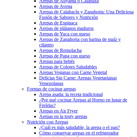
Arepas de Auyama o Calabaza
Arepas de Avena
Arepas de Calabacín y Zanahoria: Una Deliciosa
Fusión de Sabores y Nutrición
Arepas de Espinaca
Arepas de plátanos maduros
Arepas de Yuca con queso
Arepas de Zanahoria con harina de maíz y
cilantro
Arepas de Remolacha
Arepas de Papa con queso
Arepas para bebés
Arepas de Colores Saludables
Arepas Veganas con Carne Vegetal
Delicias Sin Carne: Arepas Vegetarianas
Venezolanas
Formas de cocinar arepas
Arepa asada: la receta tradicional
¿Por qué cocinar Arepas al Horno en lugar de
Freírlas?
Arepas en Air Fryer
Arepas en la tosty arepas
Nutrición con Arepas
¿Cuál es más saludable, la arepa o el pan?
Cómo conservar arepas en el refrigerador