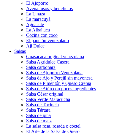
El Ajoporro
Avena: usos y beneficios
La Linaza
La maracuyá
Aguacate
La Albahaca
Cocina con coco
El papelón venezolano
Ají Dulce
Salsas
Guasacaca original venezolana
Salsa Agridulce Casera
Salsa carbonara
Salsa de Ajoporro Venezolana
Salsa de Ajo y Perejil sin mayonesa
Salsa de Pimentón y Queso Crema
Salsa de Atún con pocos ingredientes
Salsa César original
Salsa Verde Maracucha
Salsa de Tocineta
Salsa Tártara
Salsa de piña
Salsa de maíz
La salsa rosa, rosada o cóctel
El Arte de la Salsa de Queso